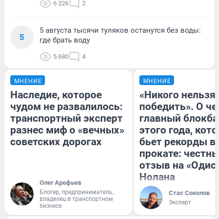
6 226
2
5 августа тысячи туляков останутся без воды:
5
где брать воду
5 680
4
МНЕНИЕ
МНЕНИЕ
Наследие, которое
«Никого нельзя
чудом не развалилось:
победить». О ч
транспортный эксперт
главный блокба
разнес миф о «вечных»
этого года, кот
советских дорогах
бьет рекорды в
прокате: честн
отзыв на «Одис
Нолана
Олег Арефьев
Блогер, предприниматель,
Стас Соколов
владелец в транспортном
Эксперт
бизнесе