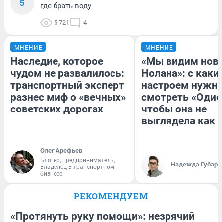
5
где брать воду
5 721
4
МНЕНИЕ
МНЕНИЕ
Наследие, которое
«Мы видим нов
чудом не развалилось:
Нолана»: с каки
транспортный эксперт
настроем нужн
разнес миф о «вечных»
смотреть «Одис
советских дорогах
чтобы она не
выглядела как 
Олег Арефьев
Блогер, предприниматель,
Надежда Губарь
владелец в транспортном
бизнесе
РЕКОМЕНДУЕМ
«Протянуть руку помощи»: незрячий