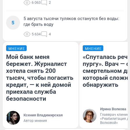
6 063
2
5 августа тысячи туляков останутся без воды:
5
где брать воду
5 634
4
МНЕНИЕ
МНЕНИЕ
Мой банк меня
«Спуталась речь
бережет. Журналист
пургу». Врач — о
хотела снять 200
смертельном ди
тысяч, чтобы погасить
который сложн
кредит, — к ней домой
обнаружить
приехала служба
безопасности
Ирина Волкова
Главврач клиник
Ксения Владимирская
«Реабилитация д
Автор мнения
Волковой»