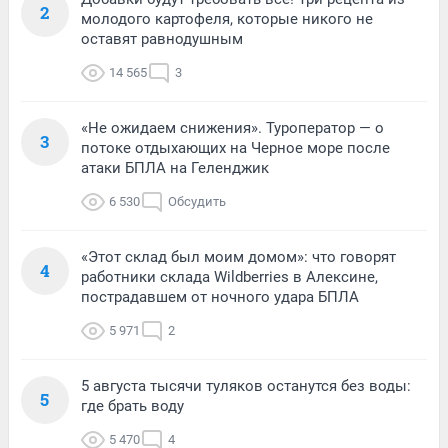
2
молодого картофеля, которые никого не
оставят равнодушным
14 565
3
«Не ожидаем снижения». Туроператор — о
3
потоке отдыхающих на Черное море после
атаки БПЛА на Геленджик
6 530
Обсудить
«Этот склад был моим домом»: что говорят
4
работники склада Wildberries в Алексине,
пострадавшем от ночного удара БПЛА
5 971
2
5 августа тысячи туляков останутся без воды:
5
где брать воду
5 470
4