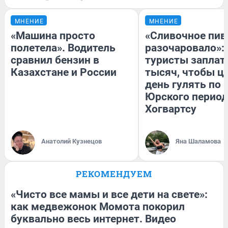
МНЕНИЕ
МНЕНИЕ
«Машина просто
«Сливочное пив
полетела». Водитель
разочаровало»:
сравнил бензин в
туристы заплат
Казахстане и России
тысяч, чтобы ц
день гулять по 
Юрского период
Хогвартсу
Анатолий Кузнецов
Яна Шаламова
РЕКОМЕНДУЕМ
«Чисто все мамы и все дети на свете»:
как медвежонок Момота покорил
буквально весь интернет. Видео