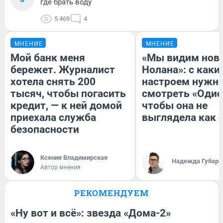
где брать воду
5 469
4
МНЕНИЕ
МНЕНИЕ
Мой банк меня
«Мы видим нов
бережет. Журналист
Нолана»: с каки
хотела снять 200
настроем нужн
тысяч, чтобы погасить
смотреть «Одис
кредит, — к ней домой
чтобы она не
приехала служба
выглядела как 
безопасности
Ксения Владимирская
Надежда Губарь
Автор мнения
РЕКОМЕНДУЕМ
«Ну вот и всё»: звезда «Дома-2»