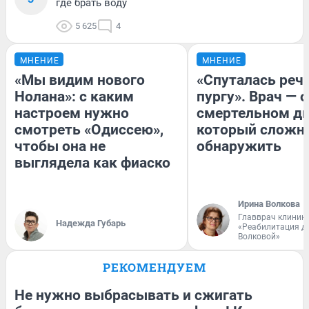
где брать воду
5 625
4
МНЕНИЕ
МНЕНИЕ
«Мы видим нового
«Спуталась речь
Нолана»: с каким
пургу». Врач — о
настроем нужно
смертельном ди
смотреть «Одиссею»,
который сложн
чтобы она не
обнаружить
выглядела как фиаско
Ирина Волкова
Главврач клиник
Надежда Губарь
«Реабилитация д
Волковой»
РЕКОМЕНДУЕМ
Не нужно выбрасывать и сжигать