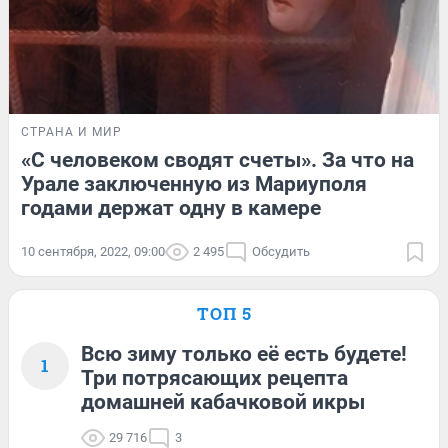
СТРАНА И МИР
«С человеком сводят счеты». За что на
Урале заключенную из Мариуполя
годами держат одну в камере
10 сентября, 2022, 09:00
2 495
Обсудить
ТОП 5
Всю зиму только её есть будете!
1
Три потрясающих рецепта
домашней кабачковой икры
29 716
3