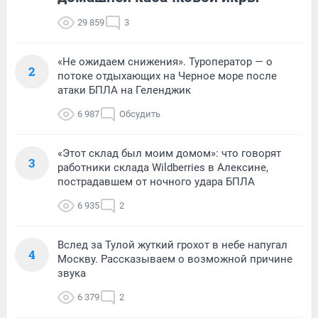
29 859
3
«Не ожидаем снижения». Туроператор — о
2
потоке отдыхающих на Черное море после
атаки БПЛА на Геленджик
6 987
Обсудить
«Этот склад был моим домом»: что говорят
3
работники склада Wildberries в Алексине,
пострадавшем от ночного удара БПЛА
6 935
2
Вслед за Тулой жуткий грохот в небе напугал
4
Москву. Рассказываем о возможной причине
звука
6 379
2