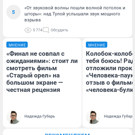
«От звуковой волны пошли волной потолок и
5
шторы»: над Тулой услышали звук мощного
взрыва
5 774
Обсудить
МНЕНИЕ
МНЕНИЕ
«Финал не совпал с
Колобок-колобо
ожиданиями»: стоит ли
тебя боюсь! Рад
смотреть фильм
отложили прок
«Старый орел» на
«Человека-паук
большом экране —
отзыв о фильме
честная рецензия
«человека-булк
Надежда Губарь
Надежда Губарь