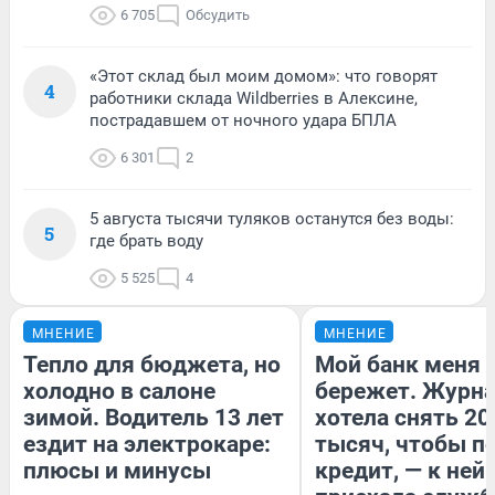
6 705
Обсудить
«Этот склад был моим домом»: что говорят
4
работники склада Wildberries в Алексине,
пострадавшем от ночного удара БПЛА
6 301
2
5 августа тысячи туляков останутся без воды:
5
где брать воду
5 525
4
МНЕНИЕ
МНЕНИЕ
Тепло для бюджета, но
Мой банк меня
холодно в салоне
бережет. Журн
зимой. Водитель 13 лет
хотела снять 20
ездит на электрокаре:
тысяч, чтобы п
плюсы и минусы
кредит, — к ней