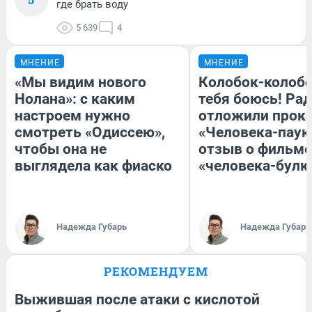
где брать воду
5 639
4
МНЕНИЕ
МНЕНИЕ
«Мы видим нового
Колобок-колобо
Нолана»: с каким
тебя боюсь! Рад
настроем нужно
отложили прок
смотреть «Одиссею»,
«Человека-паук
чтобы она не
отзыв о фильме
выглядела как фиаско
«человека-булк
Надежда Губарь
Надежда Губарь
РЕКОМЕНДУЕМ
Выжившая после атаки с кислотой