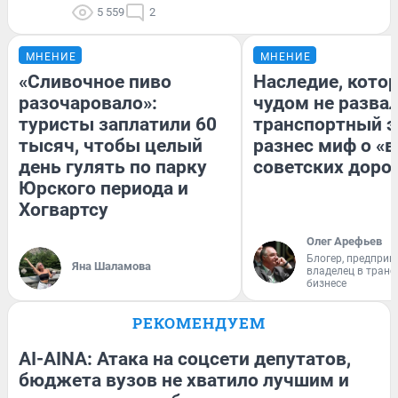
5 559
2
МНЕНИЕ
МНЕНИЕ
«Сливочное пиво
Наследие, кото
разочаровало»:
чудом не разва
туристы заплатили 60
транспортный э
тысяч, чтобы целый
разнес миф о «
день гулять по парку
советских доро
Юрского периода и
Хогвартсу
Олег Арефьев
Блогер, предприн
Яна Шаламова
владелец в тран
бизнесе
РЕКОМЕНДУЕМ
AI-AINA: Атака на соцсети депутатов,
бюджета вузов не хватило лучшим и