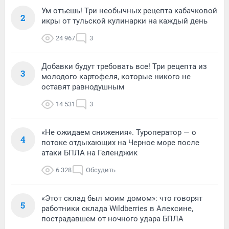
Ум отъешь! Три необычных рецепта кабачковой
2
икры от тульской кулинарки на каждый день
24 967
3
Добавки будут требовать все! Три рецепта из
3
молодого картофеля, которые никого не
оставят равнодушным
14 531
3
«Не ожидаем снижения». Туроператор — о
4
потоке отдыхающих на Черное море после
атаки БПЛА на Геленджик
6 328
Обсудить
«Этот склад был моим домом»: что говорят
5
работники склада Wildberries в Алексине,
пострадавшем от ночного удара БПЛА