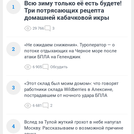
Всю зиму только её есть будете!
1
Три потрясающих рецепта
домашней кабачковой икры
29 766
3
«Не ожидаем снижения». Туроператор — о
2
потоке отдыхающих на Черное море после
атаки БПЛА на Геленджик
6 905
Обсудить
«Этот склад был моим домом»: что говорят
3
работники склада Wildberries в Алексине,
пострадавшем от ночного удара БПЛА
6 681
2
Вслед за Тулой жуткий грохот в небе напугал
4
Москву. Рассказываем о возможной причине
звука