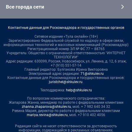
Все города сети
Контактные данные для Роскомнадзора и государственных органов
Сетевое издание «Тула онлайн» (18+)
Зарегистрировано Федеральной службой по надзору в сфере связи,
информационных технологий и массовых коммуникаций (Роскомнадзор)
Регистрационный номер ЭЛ № ФС 77 – 88765
Учредитель: Общество с ограниченной ответственностью "ИНТЕРНЕТ
ТЕХНОЛОГИИ"
Адрес редакции: 630099, Россия, Новосибирск, ул. Ленина, д. 12, 6 этаж,
+7 (910) 551-57-14
Главный редактор: Булгакова Ирина Викторовна
Электронный адрес редакции:
71@shkulev.ru
Контактные данные для Роскомнадзора и государственных органов:
juristchel@shkulev.ru
.
Техподдержка:
help@shkulev.ru
По вопросам коммерческого сотрудничества:
Жапарова Жанна, менеджер по работе с федеральными клиентами
zhanna.zhaparova@shkulev.ru
, моб. + 7 982 640 34 32
Ревина Мария, директор по работе с федеральными клиентами
mariya.revina@shkulev.ru
, моб. +7 910 402 4056
Редакция сайта не несет ответственности за достоверность
информации, содержащейся в рекламных объявлениях.