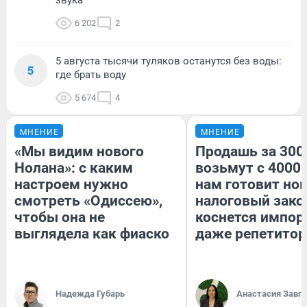
6 202
2
5 августа тысячи туляков останутся без воды:
5
где брать воду
5 674
4
МНЕНИЕ
МНЕНИЕ
«Мы видим нового
Продашь за 3000
Нолана»: с каким
возьмут с 4000.
настроем нужно
нам готовит но
смотреть «Одиссею»,
налоговый зако
чтобы она не
коснется импор
выглядела как фиаско
даже репетитор
Надежда Губарь
Анастасия Завг