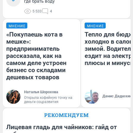
где брать воду
5 533
4
МНЕНИЕ
МНЕНИЕ
«Покупаешь кота в
Тепло для бюдж
мешке»:
холодно в сало
предприниматель
зимой. Водитель
рассказала, как на
ездит на электр
самом деле устроен
плюсы и минус
бизнес со складами
дешевых товаров
Наталья Шорохова
Денис Дедюхин
Открыла кофейную точку на
деньги соцразвития
РЕКОМЕНДУЕМ
Лицевая гладь для чайников: гайд от