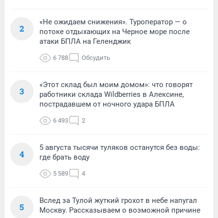
«Не ожидаем снижения». Туроператор — о
2
потоке отдыхающих на Черное море после
атаки БПЛА на Геленджик
6 788
Обсудить
«Этот склад был моим домом»: что говорят
3
работники склада Wildberries в Алексине,
пострадавшем от ночного удара БПЛА
6 493
2
5 августа тысячи туляков останутся без воды:
4
где брать воду
5 589
4
Вслед за Тулой жуткий грохот в небе напугал
5
Москву. Рассказываем о возможной причине