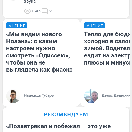
звука
5 409
2
МНЕНИЕ
МНЕНИЕ
«Мы видим нового
Тепло для бюдж
Нолана»: с каким
холодно в сало
настроем нужно
зимой. Водитель
смотреть «Одиссею»,
ездит на электр
чтобы она не
плюсы и минус
выглядела как фиаско
Надежда Губарь
Денис Дедюхин
РЕКОМЕНДУЕМ
«Позавтракал и побежал — это уже