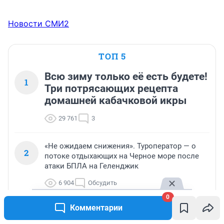
Новости СМИ2
ТОП 5
Всю зиму только её есть будете!
1
Три потрясающих рецепта
домашней кабачковой икры
29 761
3
«Не ожидаем снижения». Туроператор — о
2
потоке отдыхающих на Черное море после
атаки БПЛА на Геленджик
6 904
Обсудить
0
Комментарии
«Этот склад был моим домом»: что говорят
3
работники склада Wildberries в Алексине,