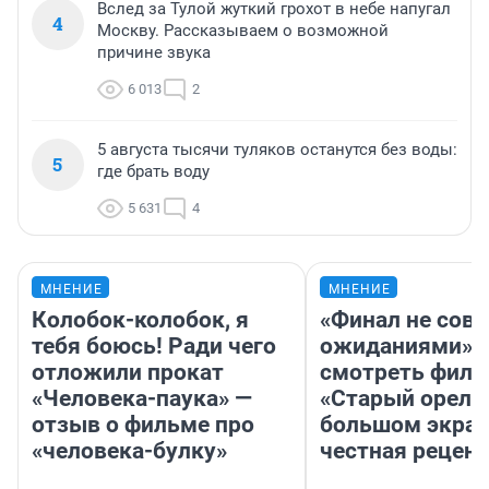
Вслед за Тулой жуткий грохот в небе напугал
4
Москву. Рассказываем о возможной
причине звука
6 013
2
5 августа тысячи туляков останутся без воды:
5
где брать воду
5 631
4
МНЕНИЕ
МНЕНИЕ
Колобок-колобок, я
«Финал не совп
тебя боюсь! Ради чего
ожиданиями»: 
отложили прокат
смотреть фил
«Человека-паука» —
«Старый орел» 
отзыв о фильме про
большом экран
«человека-булку»
честная рецен