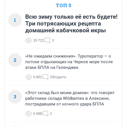
ТОП 5
Всю зиму только её есть будете!
1
Три потрясающих рецепта
домашней кабачковой икры
29 722
3
«Не ожидаем снижения». Туроператор — о
2
потоке отдыхающих на Черное море после
атаки БПЛА на Геленджик
6 852
Обсудить
«Этот склад был моим домом»: что говорят
3
работники склада Wildberries в Алексине,
пострадавшем от ночного удара БПЛА
6 588
2