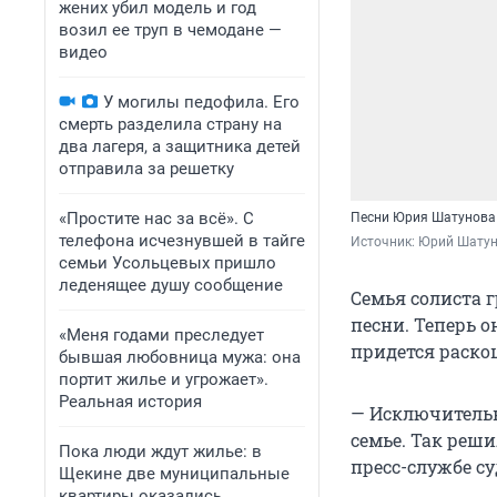
жених убил модель и год
возил ее труп в чемодане —
видео
У могилы педофила. Его
смерть разделила страну на
два лагеря, а защитника детей
отправила за решетку
«Простите нас за всё». С
Песни Юрия Шатунова 
телефона исчезнувшей в тайге
Источник: 
Юрий Шатун
семьи Усольцевых пришло
леденящее душу сообщение
Семья солиста 
песни. Теперь о
«Меня годами преследует
придется раскош
бывшая любовница мужа: она
портит жилье и угрожает».
Реальная история
— Исключительн
семье. Так реш
Пока люди ждут жилье: в
пресс-службе су
Щекине две муниципальные
квартиры оказались