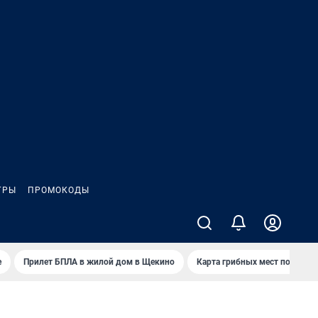
ГРЫ
ПРОМОКОДЫ
е
Прилет БПЛА в жилой дом в Щекино
Карта грибных мест под Туло