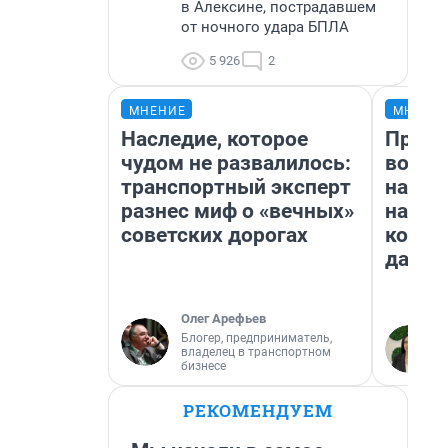
в Алексине, пострадавшем
от ночного удара БПЛА
5 926
2
МНЕНИЕ
МНЕНИ
Наследие, которое
Прода
чудом не развалилось:
возьм
транспортный эксперт
нам г
разнес миф о «вечных»
налог
советских дорогах
косне
даже 
Олег Арефьев
Блогер, предприниматель,
владелец в транспортном
бизнесе
РЕКОМЕНДУЕМ