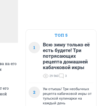
ТОП 5
Всю зиму только её
1
есть будете! Три
потрясающих
рецепта домашней
а на его
кабачковой икры
м
29 560
3
 его
Ум отъешь! Три необычных
2
нной
рецепта кабачковой икры от
тульской кулинарки на
каждый день