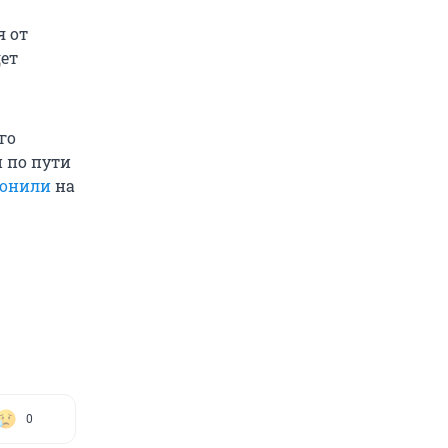
я от
дет
го
и по пути
ронили
на
0