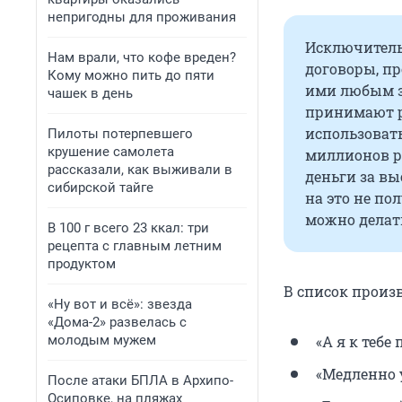
непригодны для проживания
Исключитель
Нам врали, что кофе вреден?
договоры, п
Кому можно пить до пяти
ими любым з
чашек в день
принимают р
использовать
Пилоты потерпевшего
крушение самолета
миллионов ру
рассказали, как выживали в
деньги за вы
сибирской тайге
на это не по
можно делат
В 100 г всего 23 ккал: три
рецепта с главным летним
продуктом
В список произ
«Ну вот и всё»: звезда
«Дома-2» развелась с
«А я к тебе
молодым мужем
«Медленно у
После атаки БПЛА в Архипо-
Осиповке, на пляжах