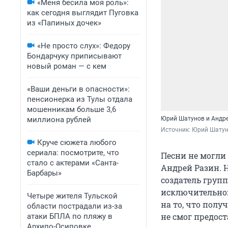
«Меня бесила моя роль»:
как сегодня выглядит Пуговка
из «Папиных дочек»
«Не просто слух»: Федору
Бондарчуку приписывают
новый роман — с кем
«Ваши деньги в опасности»:
пенсионерка из Тулы отдала
мошенникам больше 3,6
Юрий Шатунов и Андре
миллиона рублей
Источник: 
Юрий Шатун
Круче сюжета любого
сериала: посмотрите, что
Песни не могли
стало с актерами «Санта-
Андрей Разин. 
Барбары»
создатель груп
исключительног
Четыре жителя Тульской
на то, что полу
области пострадали из-за
не смог предост
атаки БПЛА по пляжу в
Архипо-Осиповке