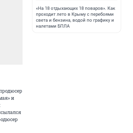
«На 18 отдыхающих 18 поваров». Как
проходит лето в Крыму с перебоями
света и бензина, водой по графику и
налетами БПЛА
 продюсер
мая» и
и
ссылался
продюсер