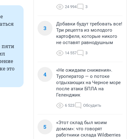
24 994
3
е
аться
Добавки будут требовать все!
3
Три рецепта из молодого
картофеля, которые никого
не оставят равнодушным
о пяти
ил
14 557
3
шение
ке это
«Не ожидаем снижения».
4
Туроператор — о потоке
отдыхающих на Черное море
после атаки БПЛА на
Геленджик
6 523
Обсудить
«Этот склад был моим
5
домом»: что говорят
работники склада Wildberries