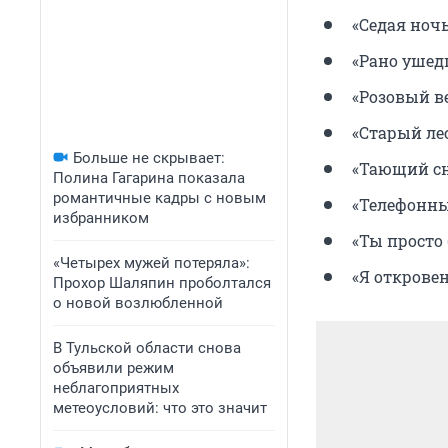
«Седая ночь
«Рано ушед
«Розовый ве
«Старый лес
Больше не скрывает:
«Тающий сн
Полина Гагарина показала
романтичные кадры с новым
«Телефонны
избранником
«Ты просто 
«Четырех мужей потеряла»:
«Я откровен
Прохор Шаляпин проболтался
о новой возлюбленной
В Тульской области снова
объявили режим
неблагоприятных
метеоусловий: что это значит