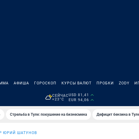
АММА
АФИША
ГОРОСКОП
КУРСЫ ВАЛЮТ
ПРОБКИ
ZODY
И
USD 81,41
СЕЙЧАС
+23°C
EUR 94,06
6
Стрельба в Туле: покушение на бизнесмена
Дефицит бензина в Тул
Р ЮРИЙ ШАТУНОВ