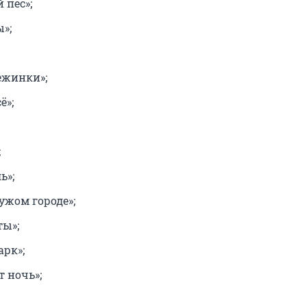
 пес»;
»;
ежинки»;
ё»;
;
ь»;
ужом городе»;
ты»;
арк»;
т ночь»;