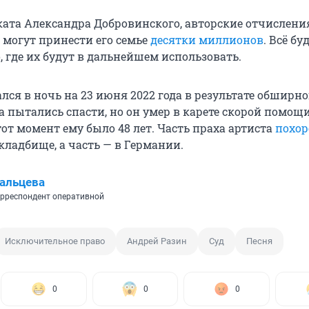
ката Александра Добровинского, авторские отчислени
 могут принести его семье
десятки миллионов
. Всё бу
о, где их будут в дальнейшем использовать.
ся в ночь на 23 июня 2022 года в результате обширно
 пытались спасти, но он умер в карете скорой помощ
тот момент ему было 48 лет. Часть праха артиста
похо
кладбище, а часть — в Германии.
альцева
рреспондент оперативной
Исключительное право
Андрей Разин
Суд
Песня
0
0
0