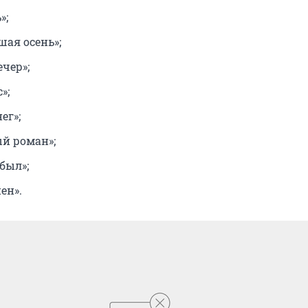
»;
шая осень»;
чер»;
»;
ег»;
й роман»;
был»;
ен».