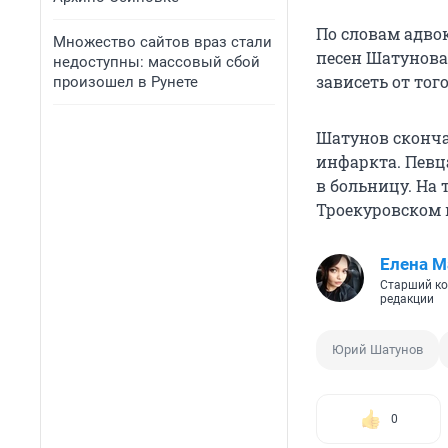
По словам адво
Множество сайтов враз стали
песен Шатунова
недоступны: массовый сбой
зависеть от тог
произошел в Рунете
Шатунов скончал
инфаркта. Певца
в больницу. На 
Троекуровском 
Елена М
Старший ко
редакции
Юрий Шатунов
0