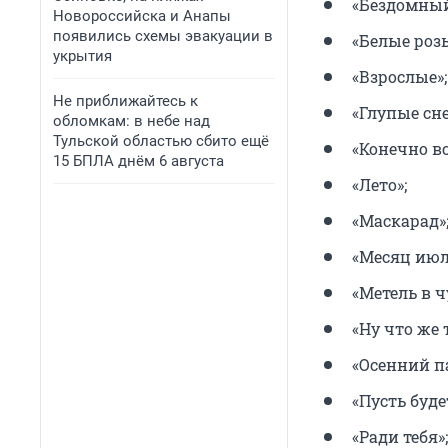
«Бездомный
Новороссийска и Анапы
появились схемы эвакуации в
«Белые розы
укрытия
«Взрослые»;
Не приближайтесь к
«Глупые сн
обломкам: в небе над
Тульской областью сбито ещё
«Конечно вс
15 БПЛА днём 6 августа
«Лето»;
«Маскарад»
«Месяц июл
«Метель в ч
«Ну что же 
«Осенний п
«Пусть буде
«Ради тебя»;