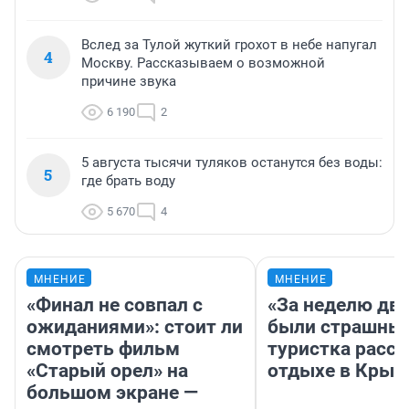
Вслед за Тулой жуткий грохот в небе напугал
4
Москву. Рассказываем о возможной
причине звука
6 190
2
5 августа тысячи туляков останутся без воды:
5
где брать воду
5 670
4
МНЕНИЕ
МНЕНИЕ
«Финал не совпал с
«За неделю две
ожиданиями»: стоит ли
были страшные
смотреть фильм
туристка расск
«Старый орел» на
отдыхе в Крым
большом экране —