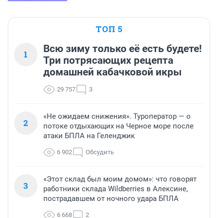
ТОП 5
Всю зиму только её есть будете!
1
Три потрясающих рецепта
домашней кабачковой икры
29 757
3
«Не ожидаем снижения». Туроператор — о
2
потоке отдыхающих на Черное море после
атаки БПЛА на Геленджик
6 902
Обсудить
«Этот склад был моим домом»: что говорят
3
работники склада Wildberries в Алексине,
пострадавшем от ночного удара БПЛА
6 668
2