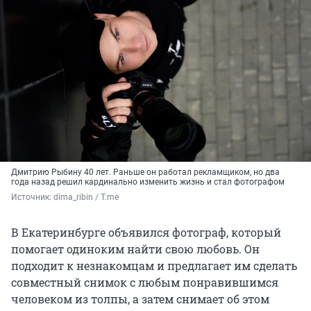
Дмитрию Рыбину 40 лет. Раньше он работал рекламщиком, но два
года назад решил кардинально изменить жизнь и стал фотографом
Источник: 
dima_ribin / T.me
В Екатеринбурге объявился фотограф, который
помогает одиноким найти свою любовь. Он
подходит к незнакомцам и предлагает им сделать
совместный снимок с любым понравившимся
человеком из толпы, а затем снимает об этом