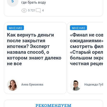
5
где брать воду
5 721
4
МНЕНИЕ
МНЕНИЕ
Как вернуть деньги
«Финал не совп
после закрытия
ожиданиями»: 
ипотеки? Эксперт
смотреть фил
назвала способ, о
«Старый орел» 
котором знают далеко
большом экран
не все
честная рецен
Анна Ермакова
Надежда Губар
РЕКОМЕНДУЕМ