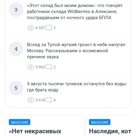
«Этот склад был моим домом»: что говорят
3
работники склада Wildberries в Алексине,
пострадавшем от ночного удара БПЛА
6 557
2
Вслед за Тулой жуткий грохот в небе напугал
4
Москву. Рассказываем о возможной
причине звука
5 862
2
5 августа тысячи туляков останутся без воды:
5
где брать воду
5 618
4
МНЕНИЕ
МНЕНИЕ
«Нет некрасивых
Наследие, кото