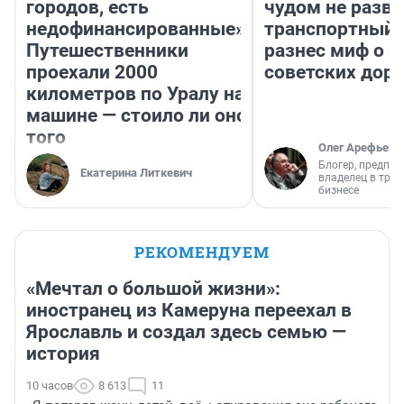
городов, есть
чудом не разва
недофинансированные».
транспортный 
Путешественники
разнес миф о 
проехали 2000
советских доро
километров по Уралу на
машине — стоило ли оно
того
Олег Арефьев
Блогер, предпри
Екатерина Литкевич
владелец в тра
бизнесе
РЕКОМЕНДУЕМ
«Мечтал о большой жизни»:
иностранец из Камеруна переехал в
Ярославль и создал здесь семью —
история
10 часов
8 613
11