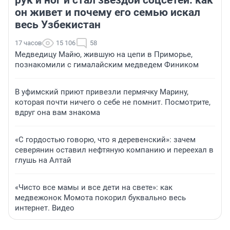
рук и ног и стал звездой соцсетей: как
он живет и почему его семью искал
весь Узбекистан
17 часов
15 106
58
Медведицу Майю, жившую на цепи в Приморье,
познакомили с гималайским медведем Фиником
В уфимский приют привезли пермячку Марину,
которая почти ничего о себе не помнит. Посмотрите,
вдруг она вам знакома
«С гордостью говорю, что я деревенский»: зачем
северянин оставил нефтяную компанию и переехал в
глушь на Алтай
«Чисто все мамы и все дети на свете»: как
медвежонок Момота покорил буквально весь
интернет. Видео