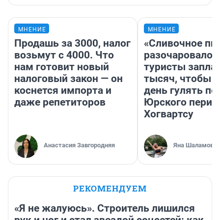
МНЕНИЕ
МНЕНИЕ
Продашь за 3000, налог
«Сливочное пи
возьмут с 4000. Что
разочаровало»
нам готовит новый
туристы запла
налоговый закон — он
тысяч, чтобы 
коснется импорта и
день гулять по
даже репетиторов
Юрского перио
Хогвартсу
Анастасия Завгородняя
Яна Шаламова
РЕКОМЕНДУЕМ
«Я не жалуюсь». Строитель лишился