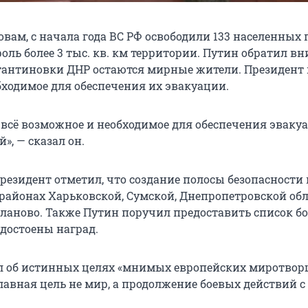
ловам, с начала года ВС РФ освободили 133 населенных 
оль более 3 тыс. кв. км территории. Путин обратил в
стантиновки ДНР остаются мирные жители. Президент
бходимое для обеспечения их эвакуации.
 всё возможное и необходимое для обеспечения эваку
, — сказал он.
резидент отметил, что создание полосы безопасности 
айонах Харьковской, Сумской, Днепропетровской обл
ланово. Также Путин поручил предоставить список бо
удостоены наград.
л об истинных целях «мнимых европейских миротворц
главная цель не мир, а продолжение боевых действий с