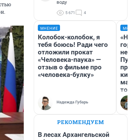
воду
остью
н.
5 671
4
МНЕНИЕ
МНЕНИ
Колобок-колобок, я
«Нет 
тебя боюсь! Ради чего
городо
отложили прокат
недоф
«Человека-паука» —
Путеш
отзыв о фильме про
проех
«человека-булку»
килом
машин
того
Надежда Губарь
РЕКОМЕНДУЕМ
В лесах Архангельской