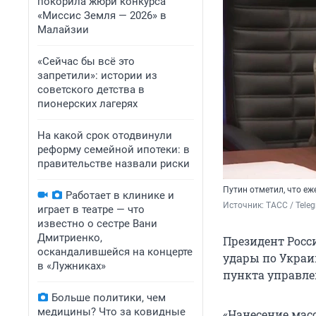
покорила жюри конкурса
«Миссис Земля — 2026» в
Малайзии
«Сейчас бы всё это
запретили»: истории из
советского детства в
пионерских лагерях
На какой срок отодвинули
реформу семейной ипотеки: в
правительстве назвали риски
Путин отметил, что е
Работает в клинике и
Источник: 
ТАСС / 
Tele
играет в театре — что
известно о сестре Вани
Дмитриенко,
Президент Рос
оскандалившейся на концерте
удары по Украин
в «Лужниках»
пункта управле
Больше политики, чем
медицины? Что за ковидные
«Нанесение мас