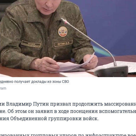
жедневно получает доклады из зоны СВО
gram
сии Владимир Путин призвал продолжить массирован
е. Об этом он заявил в ходе посещения вспомогатель
ния Объединенной группировки войск.
сированных групповых ударов по инфраструктуре вое