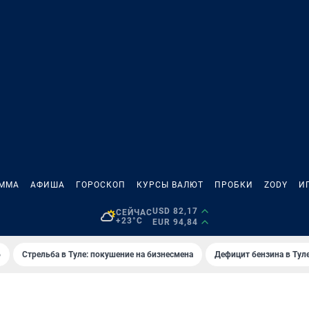
АММА
АФИША
ГОРОСКОП
КУРСЫ ВАЛЮТ
ПРОБКИ
ZODY
И
USD 82,17
СЕЙЧАС
+23°C
EUR 94,84
6
Стрельба в Туле: покушение на бизнесмена
Дефицит бензина в Тул