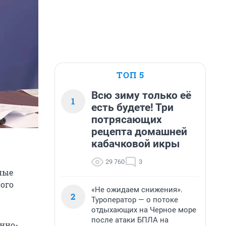
ТОП 5
Всю зиму только её
1
есть будете! Три
потрясающих
рецепта домашней
кабачковой икры
29 760
3
ные
ного
«Не ожидаем снижения».
2
Туроператор — о потоке
отдыхающих на Черное море
после атаки БПЛА на
нно-