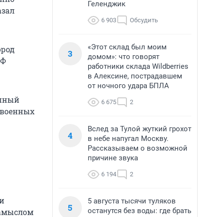
Геленджик
азал
6 903
Обсудить
«Этот склад был моим
ород
3
домом»: что говорят
РФ
работники склада Wildberries
в Алексине, пострадавшем
от ночного удара БПЛА
упный
6 675
2
 военных
Вслед за Тулой жуткий грохот
4
в небе напугал Москву.
Рассказываем о возможной
причине звука
6 194
2
и
5 августа тысячи туляков
5
останутся без воды: где брать
замыслом