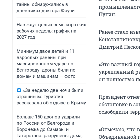
тайны обнаружились в
промышленного 
дневниках доктора Фаучи
Путин.
Нас ждут целых семь коротких
рабочих недель: график на
Ранее стало изв
2027 год
Константиновку
Дмитрий Песко
Минимум двое детей и 11
взрослых ранены при
массированном ударе по
«Это важный го
Белгороду: дроны били по
укрепленный ра
домам и машинам — фото
он полностью п
«За неделю две ночи были
Президент отме
страшные»: туристка
рассказала об отдыхе в Крыму
обстановке в з
освободили тер
Больше 150 дронов ударили
по России от Белгорода и
«Отмечаю, что 
Воронежа до Самары и
Татарстана: разрушены дома,
Объединенной г