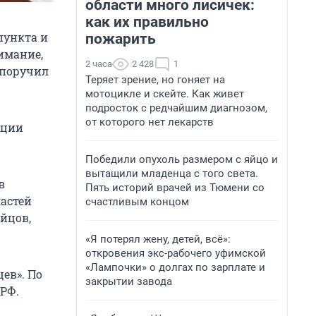
области много лисичек:
как их правильно
пункта и
пожарить
нимание,
2 часа
2 428
1
 поручил
Теряет зрение, но гоняет на
мотоцикле и скейте. Как живет
подросток с редчайшим диагнозом,
от которого нет лекарств
ации
Победили опухоль размером с яйцо и
вытащили младенца с того света.
в
Пять историй врачей из Тюмени со
астей
счастливым концом
йцов,
«Я потерял жену, детей, всё»:
откровения экс-рабочего уфимской
«Лампочки» о долгах по зарплате и
ев». По
закрытии завода
 РФ.