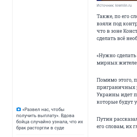
Источник: 
kremlin.ru
Также, по его с
взяли под контр
что в зоне Кон
сделать всё нео
«Нужно сделать
мирных жителей»
Помимо этого, п
приграничных р
Украины идет п
которые будут 
«Развел нас, чтобы
получить выплату». Вдова
Путин рассказа
бойца случайно узнала, что их
его словам, их 
брак расторгли в суде