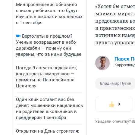
Минпросвещения обновило
«Хотел бы отме
список учебников: что будут
мнимые миротво
изучать в школах и колледжах
продолжение во
с 1 сентября
и практических
истинных намер
Вертолеты в прошлом?
пункта управле
Ученые возвращают в небо
дирижабли — почему они
уверены, что за ними будущее
Павел 
Корреспонд
Погода 9 августа подскажет,
когда ждать заморозков —
приметы на Пантелеймона
Владимир Путин
Целителя
Один клик оставит вас без
0
денег: мошенники нацелились
на родителей школьников в
преддверии 1 сентября
Увидели опечатку? В
Открытки на День строителя: