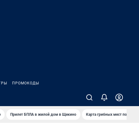
ГРЫ
ПРОМОКОДЫ
е
Прилет БПЛА в жилой дом в Щекино
Карта грибных мест под Туло