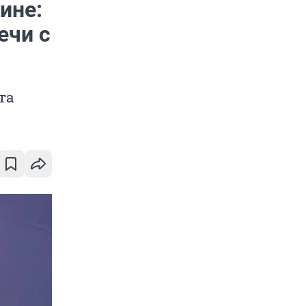
ине:
ечи с
та