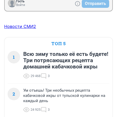
Гость
Отправить
Войти
Новости СМИ2
ТОП 5
Всю зиму только её есть будете!
1
Три потрясающих рецепта
домашней кабачковой икры
29 468
3
Ум отъешь! Три необычных рецепта
2
кабачковой икры от тульской кулинарки на
каждый день
24 925
3