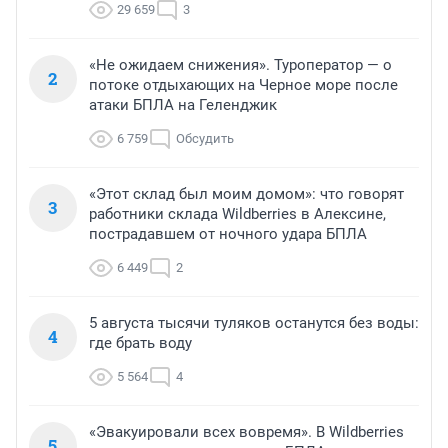
29 659
3
«Не ожидаем снижения». Туроператор — о
2
потоке отдыхающих на Черное море после
атаки БПЛА на Геленджик
6 759
Обсудить
«Этот склад был моим домом»: что говорят
3
работники склада Wildberries в Алексине,
пострадавшем от ночного удара БПЛА
6 449
2
5 августа тысячи туляков останутся без воды:
4
где брать воду
5 564
4
«Эвакуировали всех вовремя». В Wildberries
5