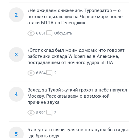
«Не ожидаем снижения». Туроператор — о
2
потоке отдыхающих на Черное море после
атаки БПЛА на Геленджик
6 851
Обсудить
«Этот склад был моим домом»: что говорят
3
работники склада Wildberries в Алексине,
пострадавшем от ночного удара БПЛА
6 584
2
Вслед за Тулой жуткий грохот в небе напугал
4
Москву. Рассказываем о возможной
причине звука
5 992
2
5 августа тысячи туляков останутся без воды:
5
где брать воду