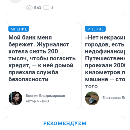
5 631
4
МНЕНИЕ
МНЕНИЕ
Мой банк меня
«Нет некрасив
бережет. Журналист
городов, есть
хотела снять 200
недофинансиро
тысяч, чтобы погасить
Путешественн
кредит, — к ней домой
проехали 2000
приехала служба
километров по 
безопасности
машине — стои
того
Ксения Владимирская
Екатерина Лит
Автор мнения
РЕКОМЕНДУЕМ