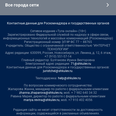
Все города сети
Контактные данные для Роскомнадзора и государственных органов
Сетевое издание «Тула онлайн» (18+)
Зарегистрировано Федеральной службой по надзору в сфере связи,
информационных технологий и массовых коммуникаций (Роскомнадзор)
Регистрационный номер ЭЛ № ФС 77 – 88765
Учредитель: Общество с ограниченной ответственностью "ИНТЕРНЕТ
ТЕХНОЛОГИИ"
Адрес редакции: 630099, Россия, Новосибирск, ул. Ленина, д. 12, 6 этаж,
+7 (910) 551-57-14
Главный редактор: Булгакова Ирина Викторовна
Электронный адрес редакции:
71@shkulev.ru
Контактные данные для Роскомнадзора и государственных органов:
juristchel@shkulev.ru
.
Техподдержка:
help@shkulev.ru
По вопросам коммерческого сотрудничества:
Жапарова Жанна, менеджер по работе с федеральными клиентами
zhanna.zhaparova@shkulev.ru
, моб. + 7 982 640 34 32
Ревина Мария, директор по работе с федеральными клиентами
mariya.revina@shkulev.ru
, моб. +7 910 402 4056
Редакция сайта не несет ответственности за достоверность
информации, содержащейся в рекламных объявлениях.