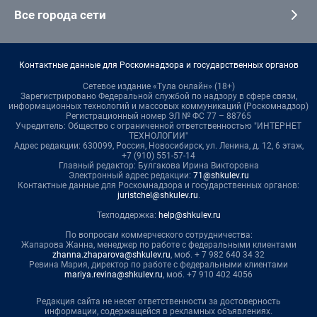
Все города сети
Контактные данные для Роскомнадзора и государственных органов
Сетевое издание «Тула онлайн» (18+)
Зарегистрировано Федеральной службой по надзору в сфере связи,
информационных технологий и массовых коммуникаций (Роскомнадзор)
Регистрационный номер ЭЛ № ФС 77 – 88765
Учредитель: Общество с ограниченной ответственностью "ИНТЕРНЕТ
ТЕХНОЛОГИИ"
Адрес редакции: 630099, Россия, Новосибирск, ул. Ленина, д. 12, 6 этаж,
+7 (910) 551-57-14
Главный редактор: Булгакова Ирина Викторовна
Электронный адрес редакции:
71@shkulev.ru
Контактные данные для Роскомнадзора и государственных органов:
juristchel@shkulev.ru
.
Техподдержка:
help@shkulev.ru
По вопросам коммерческого сотрудничества:
Жапарова Жанна, менеджер по работе с федеральными клиентами
zhanna.zhaparova@shkulev.ru
, моб. + 7 982 640 34 32
Ревина Мария, директор по работе с федеральными клиентами
mariya.revina@shkulev.ru
, моб. +7 910 402 4056
Редакция сайта не несет ответственности за достоверность
информации, содержащейся в рекламных объявлениях.