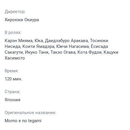
Директор:
Хироюки Окиура
В ролях:
Карэн Мияма, Юка, Даидзабуро Аракава, Тосиюки
Нисида, Коити Ямадэра, Юичи Нагасима, Ёсисада
Сакагути, Икуко Тани, Такэо Огава, Кота Фудзи, Кацуки
Хасимото
Время:
120 мин.
Страна:
Япония
Оригинальное название:
Momo e no tegami