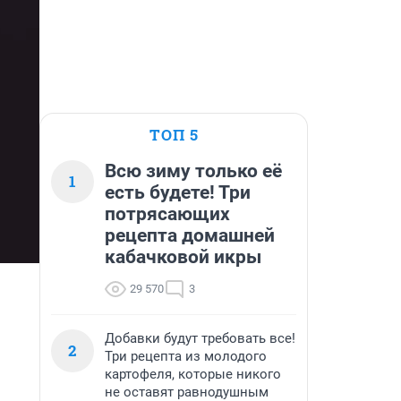
ТОП 5
Всю зиму только её
1
есть будете! Три
потрясающих
рецепта домашней
кабачковой икры
29 570
3
Добавки будут требовать все!
2
Три рецепта из молодого
картофеля, которые никого
не оставят равнодушным