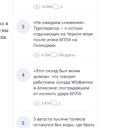
14 566
3
«Не ожидаем снижения».
о в 
3
Туроператор — о потоке
 вы 
отдыхающих на Черное море
хи.
после атаки БПЛА на
Геленджик
6 530
Обсудить
«Этот склад был моим
4
домом»: что говорят
работники склада Wildberries
в Алексине, пострадавшем
от ночного удара БПЛА
5 974
2
5 августа тысячи туляков
5
останутся без воды: где брать