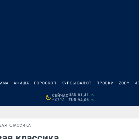
АММА
АФИША
ГОРОСКОП
КУРСЫ ВАЛЮТ
ПРОБКИ
ZODY
И
USD 81,41
СЕЙЧАС
+21°C
EUR 94,06
ВАЯ КЛАССИКА
вая классика