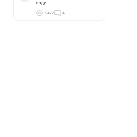
воду
5 472
4