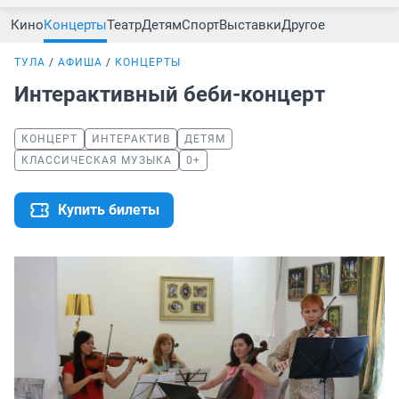
Кино
Концерты
Театр
Детям
Спорт
Выставки
Другое
ТУЛА
АФИША
КОНЦЕРТЫ
Интерактивный беби-концерт
КОНЦЕРТ
ИНТЕРАКТИВ
ДЕТЯМ
КЛАССИЧЕСКАЯ МУЗЫКА
0+
Купить билеты