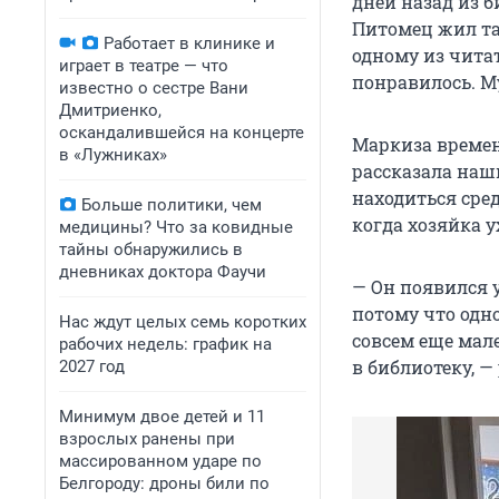
дней назад из б
Питомец жил та
Работает в клинике и
одному из чита
играет в театре — что
понравилось. М
известно о сестре Вани
Дмитриенко,
оскандалившейся на концерте
Маркиза времен
в «Лужниках»
рассказала наш
находиться сред
Больше политики, чем
когда хозяйка у
медицины? Что за ковидные
тайны обнаружились в
дневниках доктора Фаучи
— Он появился 
потому что одно
Нас ждут целых семь коротких
совсем еще мале
рабочих недель: график на
в библиотеку, —
2027 год
Минимум двое детей и 11
взрослых ранены при
массированном ударе по
Белгороду: дроны били по