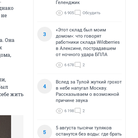
.
Геленджик
днако
6 905
Обсудить
 не
«Этот склад был моим
3
домом»: что говорят
а. Она
работники склада Wildberries
к
в Алексине, пострадавшем
дома,
от ночного удара БПЛА
6 678
2
ли,
Вслед за Тулой жуткий грохот
4
был
в небе напугал Москву.
себе жить
Рассказываем о возможной
причине звука
6 198
2
5 августа тысячи туляков
5
останутся без воды: где брать