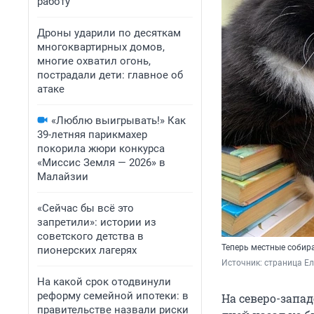
работу
Дроны ударили по десяткам
многоквартирных домов,
многие охватил огонь,
пострадали дети: главное об
атаке
«Люблю выигрывать!» Как
39-летняя парикмахер
покорила жюри конкурса
«Миссис Земля — 2026» в
Малайзии
«Сейчас бы всё это
запретили»: истории из
советского детства в
Теперь местные собир
пионерских лагерях
Источник: 
страница Ел
На какой срок отодвинули
реформу семейной ипотеки: в
На северо-запа
правительстве назвали риски