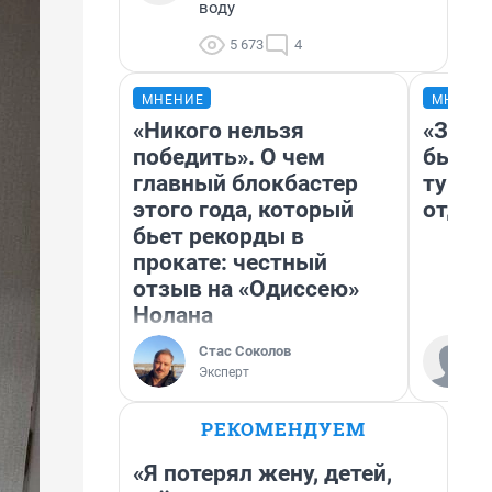
воду
5 673
4
МНЕНИЕ
МНЕНИ
«Никого нельзя
«За н
победить». О чем
были 
главный блокбастер
турис
этого года, который
отдых
бьет рекорды в
прокате: честный
отзыв на «Одиссею»
Нолана
Стас Соколов
Эксперт
РЕКОМЕНДУЕМ
«Я потерял жену, детей,