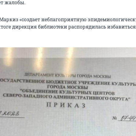
т жалобы.
 Маркиз «создает неблагоприятную эпидемиологичес
 итоге дирекция библиотеки распорядилась избавиться