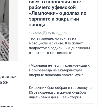
всё»: откровения экс-
рабочего уфимской
«Лампочки» о долгах по
зарплате и закрытии
завода
19 часов
27 827
62
Теряет зрение, но гоняет на
мотоцикле и скейте. Как живет
подросток с редчайшим диагнозом,
от которого нет лекарств
«Мужчины не терпят конкуренции».
Порнозвезда из Екатеринбурга
впервые показала своего мужа
прививки,
а не
Кишечник был собран в гармошку: в
Югре кошечка с тяжелой судьбой
ищет новый дом — ее история
удник в