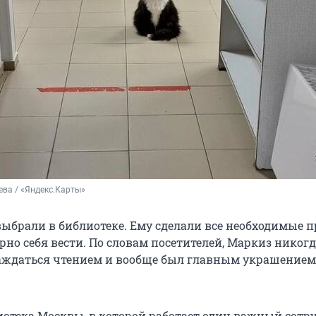
ева / «Яндекс.Карты»
выбрали в библиотеке. Ему сделали все необходимые 
но себя вести. По словам посетителей, Маркиз никогд
аждаться чтением и вообще был главным украшением
отека Москвы, в которой работает один важный сотр