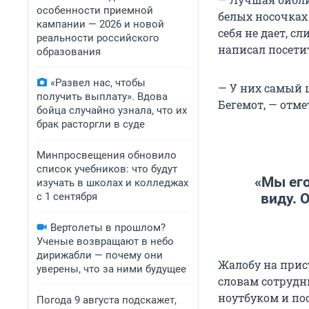
особенности приемной
белых носочках
кампании — 2026 и новой
себя не дает, с
реальности российского
написал посетит
образования
«Развел нас, чтобы
— У них самый 
получить выплату». Вдова
Бегемот, — отм
бойца случайно узнала, что их
брак расторгли в суде
Минпросвещения обновило
список учебников: что будут
«Мы его
изучать в школах и колледжах
с 1 сентября
виду. 
Вертолеты в прошлом?
Ученые возвращают в небо
дирижабли — почему они
Жалобу на прис
уверены, что за ними будущее
словам сотрудн
ноутбуком и по
Погода 9 августа подскажет,