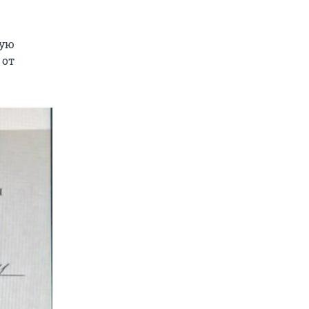
кую
 от