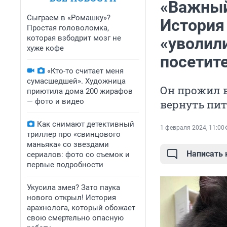
«Важный
Сыграем в «Ромашку»?
История 
Простая головоломка,
которая взбодрит мозг не
«уволил
хуже кофе
посетит
«Кто-то считает меня
сумасшедшей». Художница
Он прожил в
приютила дома 200 жирафов
— фото и видео
вернуть пи
Как снимают детективный
1 февраля 2024, 11:00
триллер про «свинцового
маньяка» со звездами
Написать
сериалов: фото со съемок и
первые подробности
Укусила змея? Зато паука
нового открыл! История
арахнолога, который обожает
свою смертельно опасную