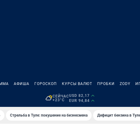
АММА
АФИША
ГОРОСКОП
КУРСЫ ВАЛЮТ
ПРОБКИ
ZODY
И
USD 82,17
СЕЙЧАС
+23°C
EUR 94,84
6
Стрельба в Туле: покушение на бизнесмена
Дефицит бензина в Тул