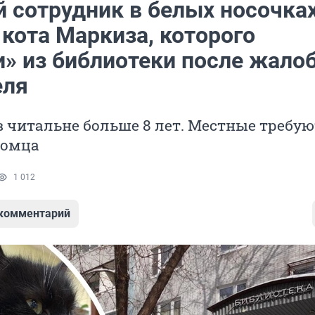
 сотрудник в белых носочках
кота Маркиза, которого
и» из библиотеки после жало
еля
 читальне больше 8 лет. Местные требую
томца
1 012
 комментарий