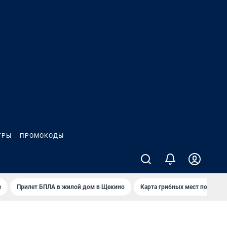
ГРЫ
ПРОМОКОДЫ
е
Прилет БПЛА в жилой дом в Щекино
Карта грибных мест под Туло