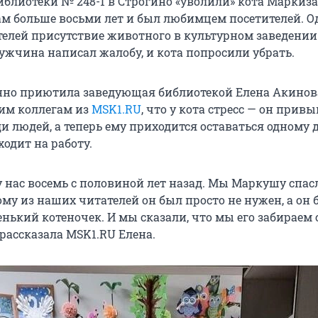
иблиотеки № 248-1 в Строгино «уволили» кота Маркиза
м больше восьми лет и был любимцем посетителей. О
телей присутствие животного в культурном заведении
ужчина написал жалобу, и кота попросили убрать.
но приютила заведующая библиотекой Елена Акинов
им коллегам из
MSK1.RU
, что у кота стресс — он привы
и людей, а теперь ему приходится оставаться одному 
ходит на работу.
у нас восемь с половиной лет назад. Мы Маркушу спас
му из наших читателей он был просто не нужен, а он 
нький котеночек. И мы сказали, что мы его забираем 
 рассказала MSK1.RU Елена.