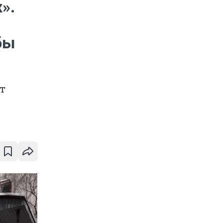
».
бы
т