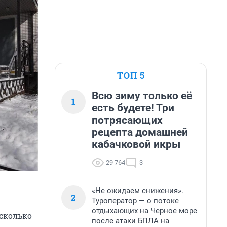
ТОП 5
Всю зиму только её
1
есть будете! Три
потрясающих
рецепта домашней
кабачковой икры
29 764
3
«Не ожидаем снижения».
2
Туроператор — о потоке
отдыхающих на Черное море
сколько
после атаки БПЛА на