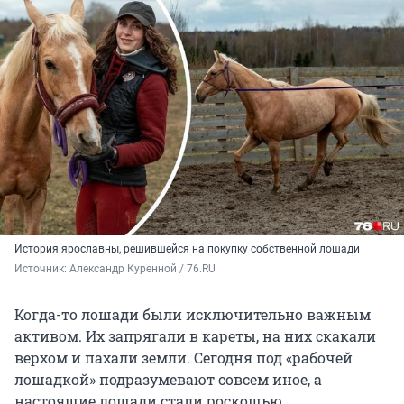
История ярославны, решившейся на покупку собственной лошади
Источник: 
Александр Куренной / 76.RU
Когда-то лошади были исключительно важным
активом. Их запрягали в кареты, на них скакали
верхом и пахали земли. Сегодня под «рабочей
лошадкой» подразумевают совсем иное, а
настоящие лошади стали роскошью.