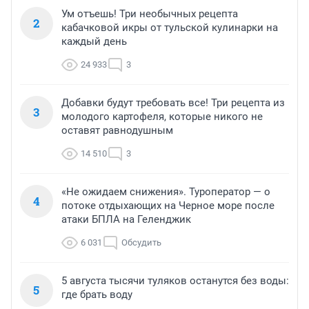
Ум отъешь! Три необычных рецепта
2
кабачковой икры от тульской кулинарки на
каждый день
24 933
3
Добавки будут требовать все! Три рецепта из
3
молодого картофеля, которые никого не
оставят равнодушным
14 510
3
«Не ожидаем снижения». Туроператор — о
4
потоке отдыхающих на Черное море после
атаки БПЛА на Геленджик
6 031
Обсудить
5 августа тысячи туляков останутся без воды:
5
где брать воду