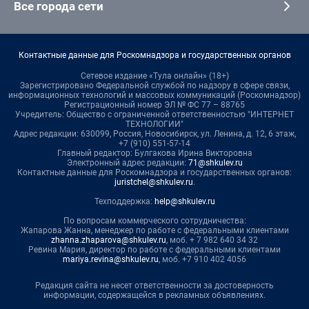
Все города сети
Контактные данные для Роскомнадзора и государственных органов
Сетевое издание «Тула онлайн» (18+)
Зарегистрировано Федеральной службой по надзору в сфере связи,
информационных технологий и массовых коммуникаций (Роскомнадзор)
Регистрационный номер ЭЛ № ФС 77 – 88765
Учредитель: Общество с ограниченной ответственностью "ИНТЕРНЕТ
ТЕХНОЛОГИИ"
Адрес редакции: 630099, Россия, Новосибирск, ул. Ленина, д. 12, 6 этаж,
+7 (910) 551-57-14
Главный редактор: Булгакова Ирина Викторовна
Электронный адрес редакции:
71@shkulev.ru
Контактные данные для Роскомнадзора и государственных органов:
juristchel@shkulev.ru
.
Техподдержка:
help@shkulev.ru
По вопросам коммерческого сотрудничества:
Жапарова Жанна, менеджер по работе с федеральными клиентами
zhanna.zhaparova@shkulev.ru
, моб. + 7 982 640 34 32
Ревина Мария, директор по работе с федеральными клиентами
mariya.revina@shkulev.ru
, моб. +7 910 402 4056
Редакция сайта не несет ответственности за достоверность
информации, содержащейся в рекламных объявлениях.