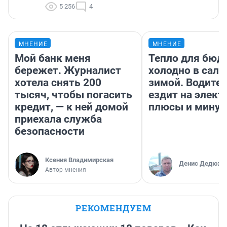
5 256
4
МНЕНИЕ
МНЕНИЕ
Мой банк меня
Тепло для бюд
бережет. Журналист
холодно в сало
хотела снять 200
зимой. Водител
тысяч, чтобы погасить
ездит на элект
кредит, — к ней домой
плюсы и мину
приехала служба
безопасности
Ксения Владимирская
Денис Дедюхи
Автор мнения
РЕКОМЕНДУЕМ