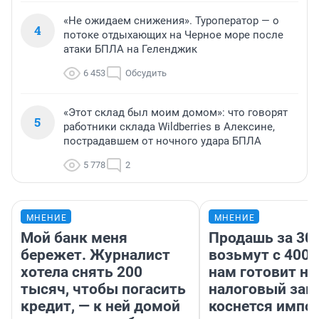
«Не ожидаем снижения». Туроператор — о
4
потоке отдыхающих на Черное море после
атаки БПЛА на Геленджик
6 453
Обсудить
«Этот склад был моим домом»: что говорят
5
работники склада Wildberries в Алексине,
пострадавшем от ночного удара БПЛА
5 778
2
МНЕНИЕ
МНЕНИЕ
Мой банк меня
Продашь за 300
бережет. Журналист
возьмут с 4000
хотела снять 200
нам готовит н
тысяч, чтобы погасить
налоговый зако
кредит, — к ней домой
коснется импор