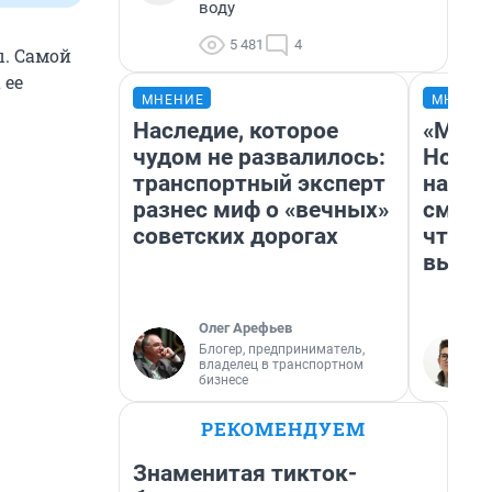
воду
5 481
4
ы. Самой
 ее
МНЕНИЕ
МНЕНИ
Наследие, которое
«Мы в
чудом не развалилось:
Нолан
транспортный эксперт
настр
разнес миф о «вечных»
смотр
советских дорогах
чтобы
выгля
Олег Арефьев
Блогер, предприниматель,
владелец в транспортном
бизнесе
РЕКОМЕНДУЕМ
Знаменитая тикток-