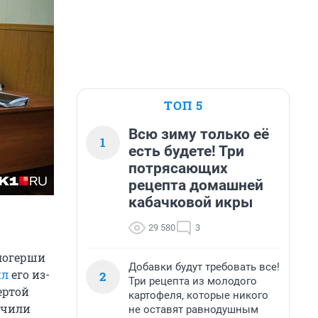
ТОП 5
Всю зиму только её
1
есть будете! Три
потрясающих
рецепта домашней
кабачковой икры
29 580
3
логерши
Добавки будут требовать все!
ил
его из-
2
Три рецепта из молодого
ертой
картофеля, которые никого
ачили
не оставят равнодушным