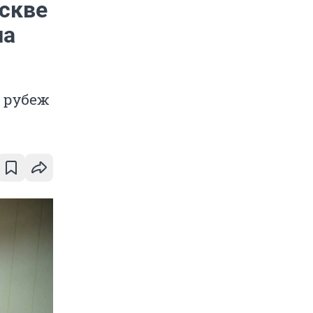
оскве
ша
 рубеж