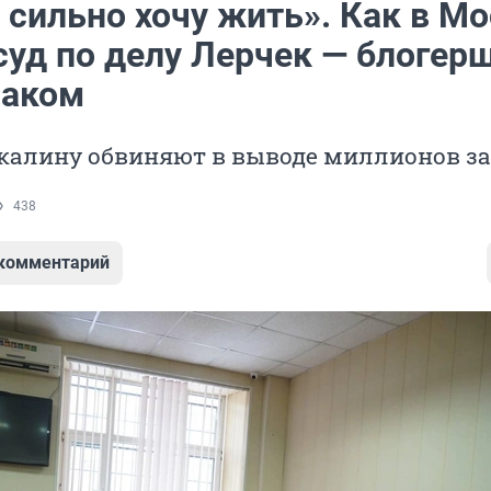
 сильно хочу жить». Как в М
суд по делу Лерчек — блогер
раком
калину обвиняют в выводе миллионов за
438
 комментарий