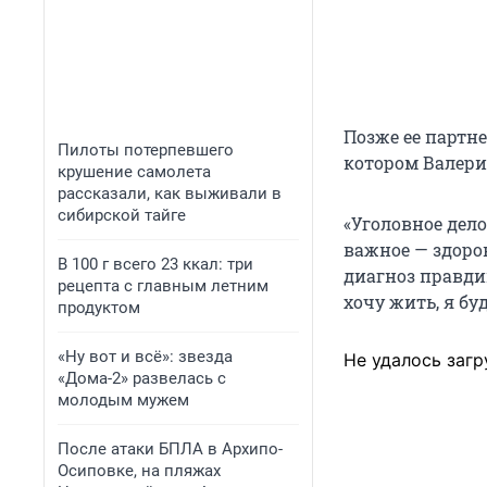
Позже ее партн
Пилоты потерпевшего
котором Валери
крушение самолета
рассказали, как выживали в
сибирской тайге
«Уголовное дело
важное — здоров
В 100 г всего 23 ккал: три
диагноз правдив
рецепта с главным летним
хочу жить, я бу
продуктом
«Ну вот и всё»: звезда
Не удалось загр
«Дома-2» развелась с
молодым мужем
После атаки БПЛА в Архипо-
Осиповке, на пляжах