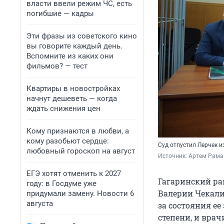
власти ввели режим ЧС, есть
погибшие — кадры
Эти фразы из советского кино
вы говорите каждый день.
Вспомните из каких они
фильмов? — тест
Квартиры в новостройках
начнут дешеветь — когда
ждать снижения цен
Кому признаются в любви, а
кому разобьют сердце:
Суд отпустил Лерчек и
любовный гороскоп на август
Источник: 
Артем Рама
ЕГЭ хотят отменить к 2027
Гагаринский ра
году: в Госдуме уже
Валерии Чекали
придумали замену. Новости 6
августа
за состояния е
степени, и вра