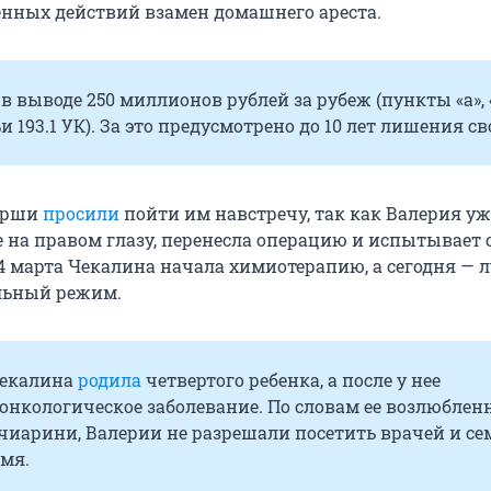
енных действий взамен домашнего ареста.
в выводе 250 миллионов рублей за рубеж (пункты «а», 
ьи 193.1 УК). За это предусмотрено до 10 лет лишения с
ерши
просили
пойти им навстречу, так как Валерия уж
е на правом глазу, перенесла операцию и испытывает 
14 марта Чекалина начала химиотерапию, а сегодня — 
льный режим.
Чекалина
родила
четвертого ребенка, а после у нее
онкологическое заболевание. По словам ее возлюблен
ччиарини
, Валерии не разрешали посетить врачей и се
мя.