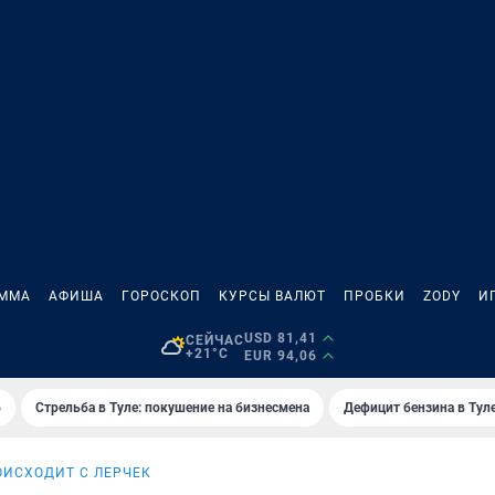
АММА
АФИША
ГОРОСКОП
КУРСЫ ВАЛЮТ
ПРОБКИ
ZODY
И
USD 81,41
СЕЙЧАС
+21°C
EUR 94,06
6
Стрельба в Туле: покушение на бизнесмена
Дефицит бензина в Тул
ОИСХОДИТ С ЛЕРЧЕК