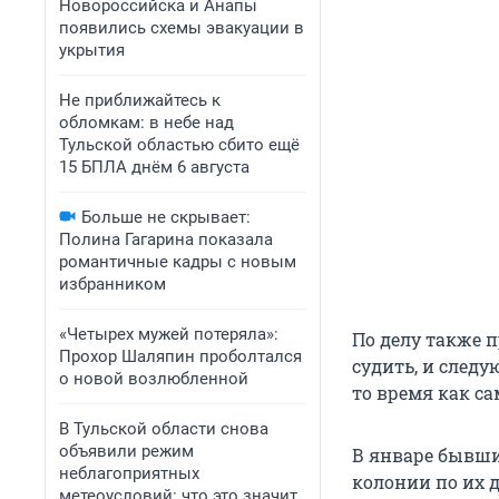
Новороссийска и Анапы
появились схемы эвакуации в
укрытия
Не приближайтесь к
обломкам: в небе над
Тульской областью сбито ещё
15 БПЛА днём 6 августа
Больше не скрывает:
Полина Гагарина показала
романтичные кадры с новым
избранником
«Четырех мужей потеряла»:
По делу также 
Прохор Шаляпин проболтался
судить, и следу
о новой возлюбленной
то время как са
В Тульской области снова
объявили режим
В январе бывш
неблагоприятных
колонии по их д
метеоусловий: что это значит