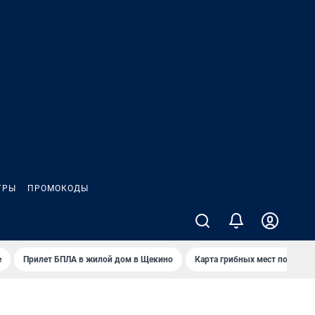
ГРЫ
ПРОМОКОДЫ
е
Прилет БПЛА в жилой дом в Щекино
Карта грибных мест под Туло