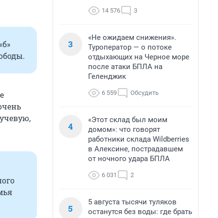
14 576
3
«Не ожидаем снижения».
3
«б»
Туроператор — о потоке
вободы.
отдыхающих на Черное море
после атаки БПЛА на
Геленджик
6 559
Обсудить
е
очень
лучевую,
«Этот склад был моим
4
домом»: что говорят
работники склада Wildberries
в Алексине, пострадавшем
от ночного удара БПЛА
6 031
2
ного
мья
5 августа тысячи туляков
5
останутся без воды: где брать