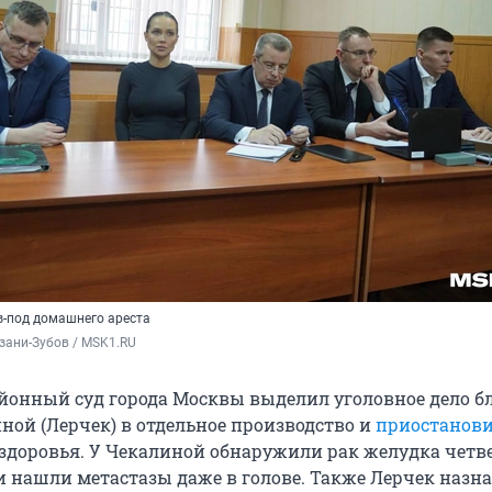
з-под домашнего ареста
зани-Зубов / MSK1.RU
йонный суд города Москвы выделил уголовное дело б
ной (Лерчек) в отдельное производство и
приостанов
е здоровья. У Чекалиной обнаружили рак желудка четв
чи нашли метастазы даже в голове. Также Лерчек назн