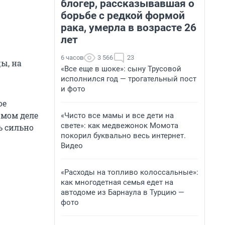
блогер, рассказывавшая о
борьбе с редкой формой
рака, умерла в возрасте 26
лет
6 часов
3 566
23
ы, на
«Все еще в шоке»: сыну Трусовой
исполнился год — трогательный пост
и фото
ое
амом деле
«Чисто все мамы и все дети на
свете»: как медвежонок Момота
ь сильно
покорил буквально весь интернет.
Видео
«Расходы на топливо колоссальные»:
как многодетная семья едет на
автодоме из Барнаула в Турцию —
фото