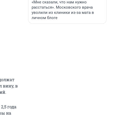
«Мне сказали, что нам нужно
расстаться». Московского врача
уволили из клиники из-за мата в
личном блоге
одолжат
 вину, в
ий.
2,5 года
ры на