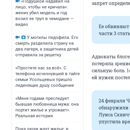
«Подушкой надавил на
запрет определ
лицо, чтобы не кричала»:
жених убил модель и год
возил ее труп в чемодане —
видео
Ее обвиняют 
части 3 стат
У могилы педофила. Его
смерть разделила страну на
два лагеря, а защитника детей
отправила за решетку
Адвокаты блог
потеряла зрени
«Простите нас за всё». С
сильную боль. 
телефона исчезнувшей в тайге
ей нужен посте
семьи Усольцевых пришло
леденящее душу сообщение
«Меня годами преследует
24 февраля 
бывшая любовница мужа: она
обнаружили 
портит жилье и угрожает».
Луиса Скви
Реальная история
упустила вре
Пока люди ждут жилье: в