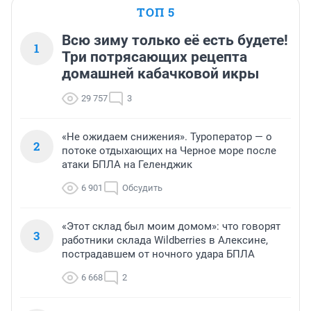
ТОП 5
Всю зиму только её есть будете!
1
Три потрясающих рецепта
домашней кабачковой икры
29 757
3
«Не ожидаем снижения». Туроператор — о
2
потоке отдыхающих на Черное море после
атаки БПЛА на Геленджик
6 901
Обсудить
«Этот склад был моим домом»: что говорят
3
работники склада Wildberries в Алексине,
пострадавшем от ночного удара БПЛА
6 668
2