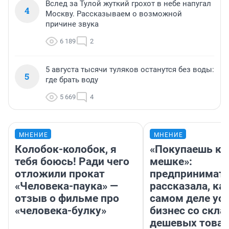
Вслед за Тулой жуткий грохот в небе напугал
4
Москву. Рассказываем о возможной
причине звука
6 189
2
5 августа тысячи туляков останутся без воды:
5
где брать воду
5 669
4
МНЕНИЕ
МНЕНИЕ
Колобок-колобок, я
«Покупаешь ко
тебя боюсь! Ради чего
мешке»:
отложили прокат
предпринимат
«Человека-паука» —
рассказала, как
отзыв о фильме про
самом деле ус
«человека-булку»
бизнес со скл
дешевых това