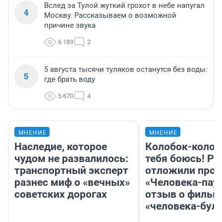
Вслед за Тулой жуткий грохот в небе напугал
4
Москву. Рассказываем о возможной
причине звука
6 189
2
5 августа тысячи туляков останутся без воды:
5
где брать воду
5 670
4
МНЕНИЕ
МНЕНИЕ
Наследие, которое
Колобок-колобо
чудом не развалилось:
тебя боюсь! Ра
транспортный эксперт
отложили прок
разнес миф о «вечных»
«Человека-пау
советских дорогах
отзыв о фильм
«человека-бул