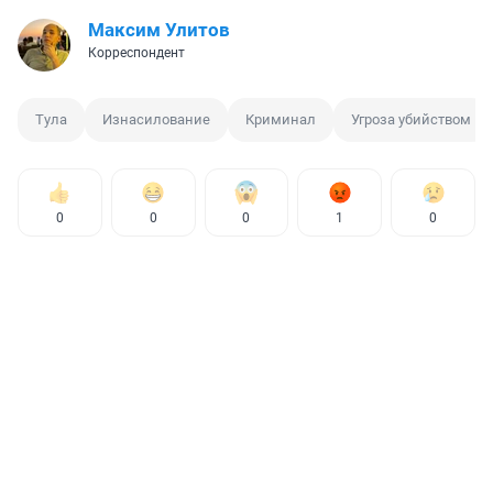
Максим Улитов
Корреспондент
Тула
Изнасилование
Криминал
Угроза убийством
0
0
0
1
0