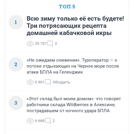
ТОП 5
Всю зиму только её есть будете!
1
Три потрясающих рецепта
домашней кабачковой икры
29 757
3
«Не ожидаем снижения». Туроператор — о
2
потоке отдыхающих на Черное море после
атаки БПЛА на Геленджик
6 901
Обсудить
«Этот склад был моим домом»: что говорят
3
работники склада Wildberries в Алексине,
пострадавшем от ночного удара БПЛА
6 668
2