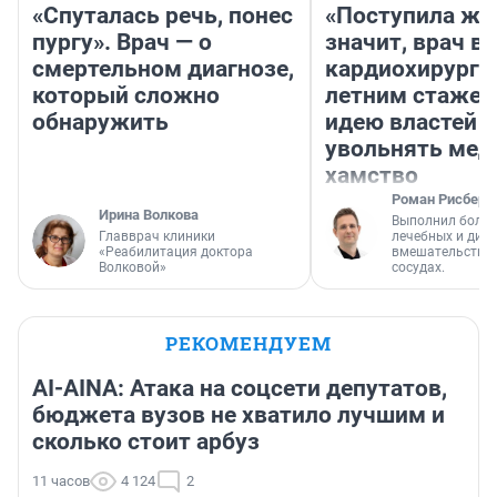
«Спуталась речь, понес
«Поступила жа
пургу». Врач — о
значит, врач в
смертельном диагнозе,
кардиохирург с
который сложно
летним стажем
обнаружить
идею властей
увольнять мед
хамство
Роман Рисберг
Ирина Волкова
Выполнил более
Главврач клиники
лечебных и диа
«Реабилитация доктора
вмешательств н
Волковой»
сосудах.
РЕКОМЕНДУЕМ
AI-AINA: Атака на соцсети депутатов,
бюджета вузов не хватило лучшим и
сколько стоит арбуз
11 часов
4 124
2