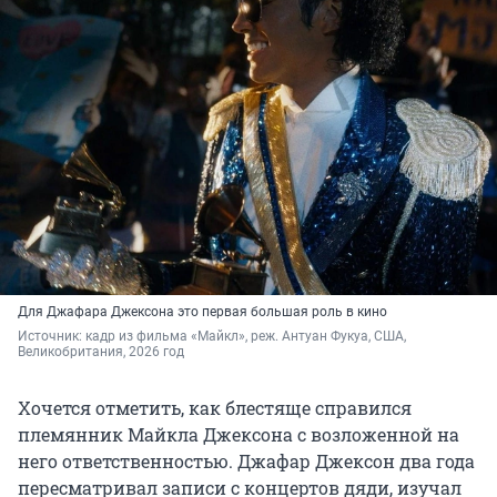
Для Джафара Джексона это первая большая роль в кино
Источник: 
кадр из фильма «Майкл», реж. Антуан Фукуа, США, 
Великобритания, 2026 год
Хочется отметить, как блестяще справился
племянник Майкла Джексона с возложенной на
него ответственностью. Джафар Джексон два года
пересматривал записи с концертов дяди, изучал