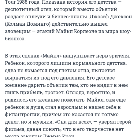
Tour 1988 года. Показана история его детства —
деспотичный отец, который вместо объятий
раздает оплеухи и бизнес-планы. Джозеф Джексон
(Колман Доминго) действительно вышел
зловещим — этакий Майкл Корлеоне из мира шоу-
бизнеса.
В этих сценах «Майкл» нащупывает нерв зрителя.
Ребенок, которого лишили нормального детства,
едва не ломается под гнетом отца, пытается
вырваться из-под его давления. Его детское
желание дарить объятия тем, кто не видит в нем
лишь прибыль, трогает. Отсюда, вероятно, и
родилось его желание помогать. Майкл, сам еще
ребенок в душе, стал взрослым и нашел себя в
филантропии, причем это касается не только
денег, но и музыки. «Она для всех», — уверял герой
фильма, давая понять, что в его творчестве нет
места законам Джима Кроу.