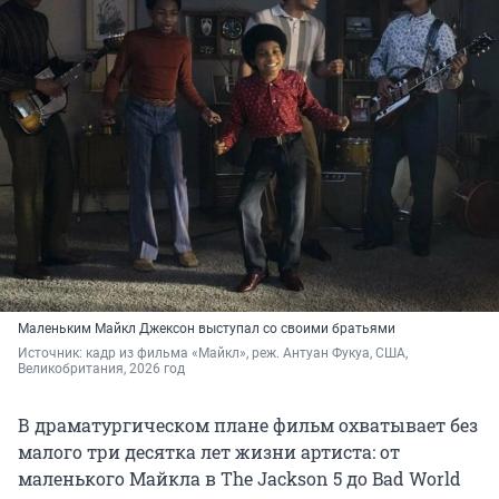
Маленьким Майкл Джексон выступал со своими братьями
Источник: 
кадр из фильма «Майкл», реж. Антуан Фукуа, США, 
Великобритания, 2026 год
В драматургическом плане фильм охватывает без
малого три десятка лет жизни артиста: от
маленького Майкла в The Jackson 5 до
Bad World