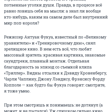
потаенные уголки души. Правда, в процессе всё
равно ловишь себя на мысли: а знал ли вообще
кто-нибудь, каким на самом деле был внутренний
мир поп-короля?
Режиссер Антуан Фукуа, известный по «Великому
уравнителю» и «Тренировочному дню», снял
зрелищное кино. В нем есть всё, что любит
массовый зритель: красивая картинка, знакомые
саундтреки, плавный монтаж. Отдельная
благодарность за эпизод со съемкой клипа
«Триллер». Видны отсылки к Дэвиду Кроненбергу,
Чарли Чаплину, Джону Лэндису, Фрэнсису Форду
Копполе — как будто бы Фукуа говорит: смотрите,
я тоже умею.
При этом смотришь и понимаешь: не дотянул (а
может, и не пытался). Уж слишком сильно кино