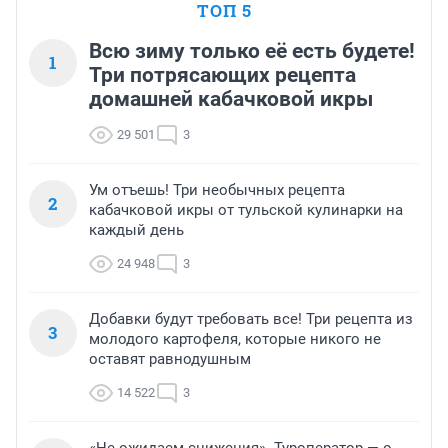
ТОП 5
Всю зиму только её есть будете!
1
Три потрясающих рецепта
домашней кабачковой икры
29 501
3
Ум отъешь! Три необычных рецепта
2
кабачковой икры от тульской кулинарки на
каждый день
24 948
3
Добавки будут требовать все! Три рецепта из
3
молодого картофеля, которые никого не
оставят равнодушным
14 522
3
«Не ожидаем снижения». Туроператор — о