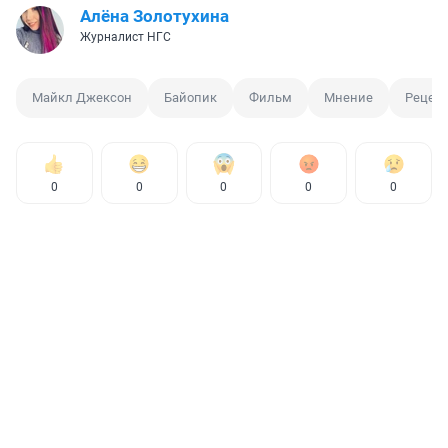
Алёна Золотухина
Журналист НГС
Майкл Джексон
Байопик
Фильм
Мнение
Рецен
0
0
0
0
0