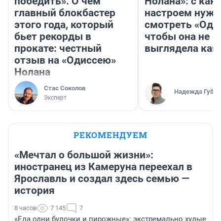
победить». О чем
Нолана»: с как
главный блокбастер
настроем нужн
этого года, который
смотреть «Оди
бьет рекорды в
чтобы она не
прокате: честный
выглядела как
отзыв на «Одиссею»
Нолана
Стас Соколов
Надежда Губар
Эксперт
РЕКОМЕНДУЕМ
«Мечтал о большой жизни»:
иностранец из Камеруна переехал в
Ярославль и создал здесь семью —
история
8 часов
7 145
7
«Ела одни булочки и пирожные»: экстремально худые