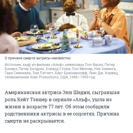
О причине смерти актрисы неизвестно
Источник: 
кадр из фильма «Альф», режиссеры Пол Фаско, Питер 
Бонерз, Питер Болдуин, Ховард Сторм, Пол Миллер, Ник Хавинга, 
Гари Симокава, Том Пэтчетт, Бёрт Бринкерхофф, Луис Дж. Хорвиц, 
т
елекомпания 
Alien Productions, США, 1986–1990 год
Американская актриса Энн Шедин, сыгравшая
роль Кейт Тэннер в сериале «Альф», ушла из
жизни в возрасте 77 лет. Об этом сообщили
родственники актрисы в ее соцсетях. Причина
смерти не раскрывается.