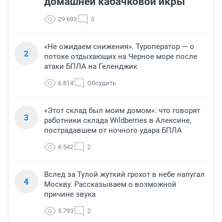
домашней кабачковой икры
29 693
3
«Не ожидаем снижения». Туроператор — о
2
потоке отдыхающих на Черное море после
атаки БПЛА на Геленджик
6 814
Обсудить
«Этот склад был моим домом»: что говорят
3
работники склада Wildberries в Алексине,
пострадавшем от ночного удара БПЛА
6 542
2
Вслед за Тулой жуткий грохот в небе напугал
4
Москву. Рассказываем о возможной
причине звука
5 793
2