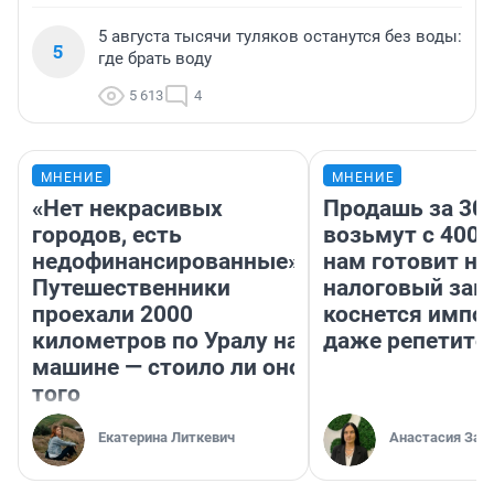
5 августа тысячи туляков останутся без воды:
5
где брать воду
5 613
4
МНЕНИЕ
МНЕНИЕ
«Нет некрасивых
Продашь за 300
городов, есть
возьмут с 4000
недофинансированные».
нам готовит н
Путешественники
налоговый зако
проехали 2000
коснется импор
километров по Уралу на
даже репетито
машине — стоило ли оно
того
Екатерина Литкевич
Анастасия Зав