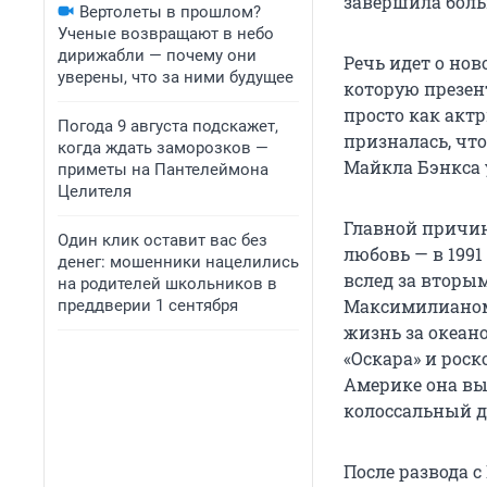
завершила боль
Вертолеты в прошлом?
Ученые возвращают в небо
дирижабли — почему они
Речь идет о но
уверены, что за ними будущее
которую презен
просто как актр
Погода 9 августа подскажет,
призналась, что
когда ждать заморозков —
Майкла Бэнкса 
приметы на Пантелеймона
Целителя
Главной причин
Один клик оставит вас без
любовь — в 1991
денег: мошенники нацелились
вслед за вторы
на родителей школьников в
Максимилианом 
преддверии 1 сентября
жизнь за океан
«Оскара» и роск
Америке она вы
колоссальный д
После развода 