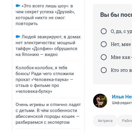
«Это всего лишь шоу»: в
чем секрет успеха «Друзей»,
Вы бы пос
который никто не смог
повторить
О, да, с
Людей эвакуируют, в домах
нет электричества: мощный
Нет, мне
тайфун «Долфин» обрушился
на Японию — видео
Мне как-
Колобок-колобок, я тебя
Кто это 
боюсь! Ради чего отложили
прокат «Человека-паука» —
отзыв о фильме про
«человека-булку»
Илья Не
Шеф-редакт
Очень игривы и отлично ладят
с детьми. В чём особенности
абиссинской породы кошек —
Актриса
Рабо
разбираемся с экспертом