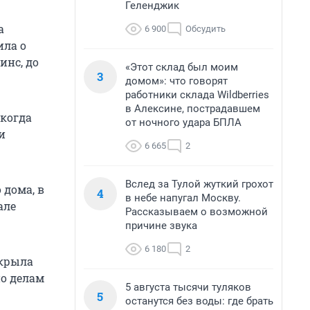
Геленджик
а
6 900
Обсудить
ила о
инс, до
«Этот склад был моим
3
домом»: что говорят
работники склада Wildberries
в Алексине, пострадавшем
 когда
от ночного удара БПЛА
и
6 665
2
Вслед за Тулой жуткий грохот
 дома, в
4
в небе напугал Москву.
але
Рассказываем о возможной
причине звука
6 180
2
ткрыла
по делам
5 августа тысячи туляков
5
останутся без воды: где брать