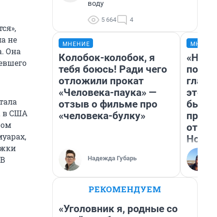
воду
5 664
4
ся»,
а не
МНЕНИЕ
МНЕНИ
. Она
Колобок-колобок, я
«Нико
левшего
тебя боюсь! Ради чего
побед
отложили прокат
главн
«Человека-паука» —
этого
тала
отзыв о фильме про
бьет 
а в США
«человека-булку»
прока
ром
отзыв
уарах,
Нолан
ожки
Надежда Губарь
 В
РЕКОМЕНДУЕМ
«Уголовник я, родные со