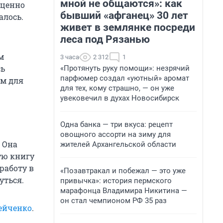
мной не общаются»: как
оценно
бывший «афганец» 30 лет
алось.
живет в землянке посреди
леса под Рязанью
м
3 часа
2 312
1
сь
«Протянуть руку помощи»: незрячий
парфюмер создал «уютный» аромат
ом для
для тех, кому страшно, — он уже
увековечил в духах Новосибирск
Одна банка — три вкуса: рецепт
овощного ассорти на зиму для
 Она
жителей Архангельской области
ую книгу
работу в
«Позавтракал и побежал — это уже
уться.
привычка»: история пермского
марафонца Владимира Никитина —
он стал чемпионом РФ 35 раз
ейченко
.