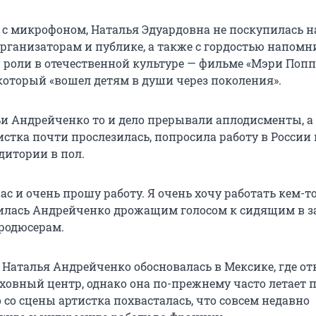
 с микрофоном, Наталья Эдуардовна не поскупилась н
ганизаторам и публике, а также с гордостью напомн
 роли в отечественной культуре — фильме «Мэри Попп
 который «вошел детям в души через поколения».
и Андрейченко то и дело прерывали аплодисменты, а
истка почти прослезилась, попросила работу в России 
дитории в пол.
ас и очень прошу работу. Я очень хочу работать кем-то
тилась Андрейченко дрожащим голосом к сидящим в з
родюсерам.
 Наталья Андрейченко обосновалась в Мексике, где о
ховный центр, однако она по-прежнему часто летает 
 со сцены артистка похвасталась, что совсем недавно