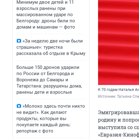
Минимум двое детей и 11
взрослых ранены при
массированном ударе по
Белгороду: дроны били по
домам и машинам — фото
«За неделю две ночи были
страшные»: туристка
рассказала об отдыхе в Крыму
Больше 150 дронов ударили
по России от Белгорода и
Воронежа до Самары и
Татарстана: разрушены дома,
К 70 годам Наталья А
ранены дети и взрослые
Источник: 
Татьяна Сп
«Молоко здесь почти никто
Эмигрировавшая
не видит». Как делают
продукты, которые вы
родину и попрос
покупаете каждый день:
выступила со с
репортаж с фото
«Евразия-Кинофе