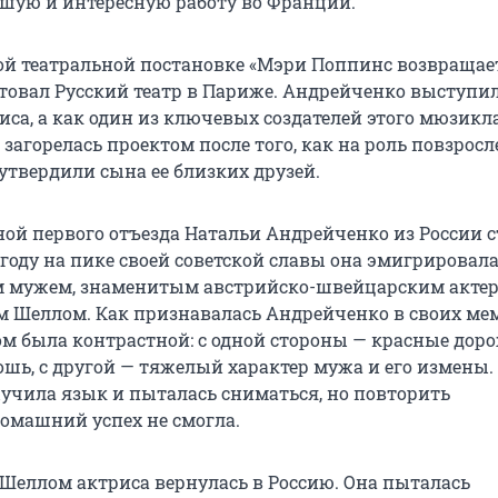
шую и интересную работу во Франции.
вой театральной постановке «Мэри Поппинс возвращает
товал Русский театр в Париже. Андрейченко выступил
иса, а как один из ключевых создателей этого мюзикла
 загорелась проектом после того, как на роль повзрос
утвердили сына ее близких друзей.
ой первого отъезда Натальи Андрейченко из России с
 году на пике своей советской славы она эмигрировал
м мужем, знаменитым австрийско-швейцарским акте
Шеллом. Как признавалась Андрейченко в своих мем
ом была контрастной: с одной стороны — красные дор
ошь, с другой — тяжелый характер мужа и его измены.
учила язык и пыталась сниматься, но повторить
омашний успех не смогла.
с Шеллом актриса вернулась в Россию. Она пыталась