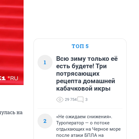
ТОП 5
Всю зиму только её
1
есть будете! Три
потрясающих
рецепта домашней
кабачковой икры
29 754
3
нулась на
«Не ожидаем снижения».
2
Туроператор — о потоке
отдыхающих на Черное море
после атаки БПЛА на