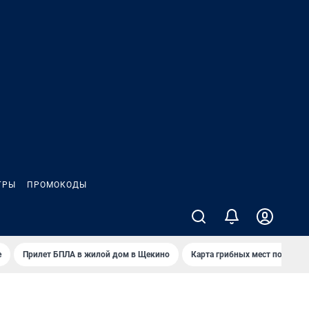
ГРЫ
ПРОМОКОДЫ
е
Прилет БПЛА в жилой дом в Щекино
Карта грибных мест под Туло