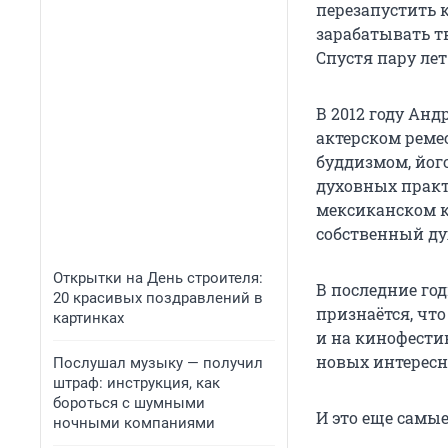
перезапустить 
зарабатывать т
Спустя пару лет
В 2012 году Ан
актерском реме
буддизмом, йог
духовных практ
мексиканском к
собственный ду
Открытки на День строителя:
В последние го
20 красивых поздравлений в
признаётся, чт
картинках
и на кинофести
новых интересн
Послушал музыку — получил
штраф: инструкция, как
бороться с шумными
И это еще самы
ночными компаниями