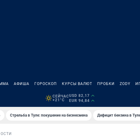
АММА
АФИША
ГОРОСКОП
КУРСЫ ВАЛЮТ
ПРОБКИ
ZODY
И
USD 82,17
СЕЙЧАС
+21°C
EUR 94,84
6
Стрельба в Туле: покушение на бизнесмена
Дефицит бензина в Тул
НОСТИ