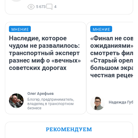
5 673
4
МНЕНИЕ
МНЕНИЕ
Наследие, которое
«Финал не совп
чудом не развалилось:
ожиданиями»: 
транспортный эксперт
смотреть фил
разнес миф о «вечных»
«Старый орел» 
советских дорогах
большом экран
честная рецен
Олег Арефьев
Блогер, предприниматель,
Надежда Губар
владелец в транспортном
бизнесе
РЕКОМЕНДУЕМ