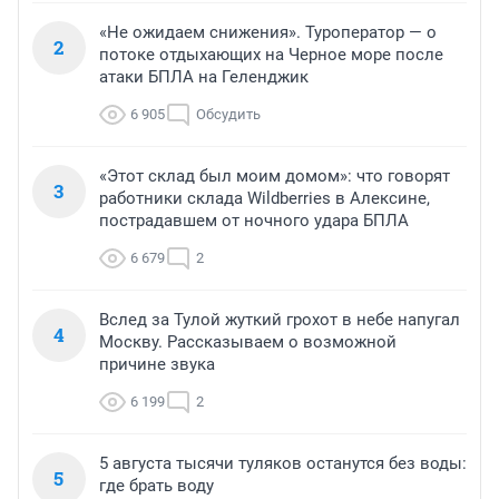
«Не ожидаем снижения». Туроператор — о
2
потоке отдыхающих на Черное море после
атаки БПЛА на Геленджик
6 905
Обсудить
«Этот склад был моим домом»: что говорят
3
работники склада Wildberries в Алексине,
пострадавшем от ночного удара БПЛА
6 679
2
Вслед за Тулой жуткий грохот в небе напугал
4
Москву. Рассказываем о возможной
причине звука
6 199
2
5 августа тысячи туляков останутся без воды:
5
где брать воду