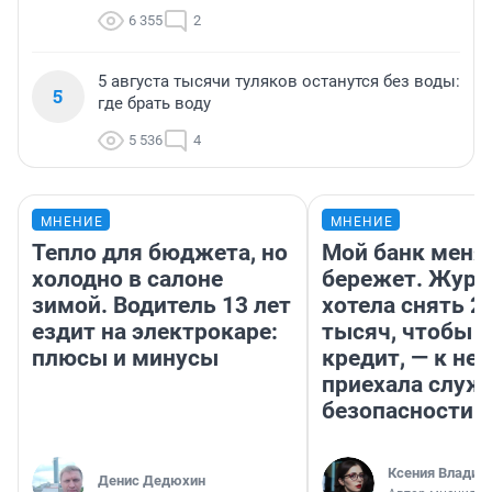
6 355
2
5 августа тысячи туляков останутся без воды:
5
где брать воду
5 536
4
МНЕНИЕ
МНЕНИЕ
Тепло для бюджета, но
Мой банк меня
холодно в салоне
бережет. Журн
зимой. Водитель 13 лет
хотела снять 2
ездит на электрокаре:
тысяч, чтобы п
плюсы и минусы
кредит, — к не
приехала служ
безопасности
Ксения Владим
Денис Дедюхин