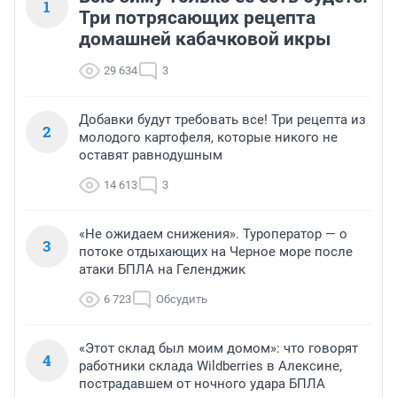
1
Три потрясающих рецепта
домашней кабачковой икры
29 634
3
Добавки будут требовать все! Три рецепта из
2
молодого картофеля, которые никого не
оставят равнодушным
14 613
3
«Не ожидаем снижения». Туроператор — о
3
потоке отдыхающих на Черное море после
атаки БПЛА на Геленджик
6 723
Обсудить
«Этот склад был моим домом»: что говорят
4
работники склада Wildberries в Алексине,
пострадавшем от ночного удара БПЛА