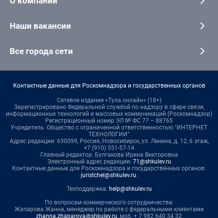
О компании
Наши вакансии
Все города сети
Контактные данные для Роскомнадзора и государственных органов
Сетевое издание «Тула онлайн» (18+)
Зарегистрировано Федеральной службой по надзору в сфере связи,
информационных технологий и массовых коммуникаций (Роскомнадзор)
Регистрационный номер ЭЛ № ФС 77 – 88765
Учредитель: Общество с ограниченной ответственностью "ИНТЕРНЕТ
ТЕХНОЛОГИИ"
Адрес редакции: 630099, Россия, Новосибирск, ул. Ленина, д. 12, 6 этаж,
+7 (910) 551-57-14
Главный редактор: Булгакова Ирина Викторовна
Электронный адрес редакции:
71@shkulev.ru
Контактные данные для Роскомнадзора и государственных органов:
juristchel@shkulev.ru
.
Техподдержка:
help@shkulev.ru
По вопросам коммерческого сотрудничества:
Жапарова Жанна, менеджер по работе с федеральными клиентами
zhanna.zhaparova@shkulev.ru
, моб. + 7 982 640 34 32