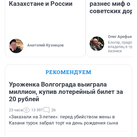
Казахстане и России
разнес миф о 
советских доро
Олег Арефьев
Блогер, предпри
Анатолий Кузнецов
владелец в тра
бизнесе
РЕКОМЕНДУЕМ
Уроженка Волгограда выиграла
миллион, купив лотерейный билет за
20 рублей
23 часа
13 397
26
«Заказали на 3-летие»: перед убийством жены в
Казани турок забрал торт на день рождения сына