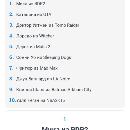
Мика из RDR2
Каталина из GTA
Доктор Уитмен из Tomb Raider
Лоредо из Witcher
Дерек из Mafia 2
Сонни Уо из Sleeping Dogs
Фритюр из Mad Max
Джун Баллард из LA Noire
Квинси Шарп из Batman Arkham City
Уилл Реган из NBA2K15
1
Мика из RDR2