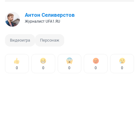
Антон Селиверстов
Журналист UFA1.RU
Видеоигра
Персонаж
0
0
0
0
0