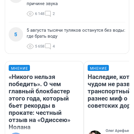
причине звука
6 148
2
5 августа тысячи туляков останутся без воды:
5
где брать воду
5 658
4
МНЕНИЕ
МНЕНИЕ
«Никого нельзя
Наследие, кото
победить». О чем
чудом не разва
главный блокбастер
транспортный 
этого года, который
разнес миф о 
бьет рекорды в
советских доро
прокате: честный
отзыв на «Одиссею»
Нолана
Олег Арефьев