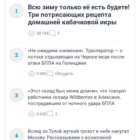
Всю зиму только её есть будете!
1
Три потрясающих рецепта
домашней кабачковой икры
29 744
3
«Не ожидаем снижения». Туроператор — о
2
потоке отдыхающих на Черное море после
атаки БПЛА на Геленджик
6 886
Обсудить
«Этот склад был моим домом»: что говорят
3
работники склада Wildberries в Алексине,
пострадавшем от ночного удара БПЛА
6 645
2
Вслед за Тулой жуткий грохот в небе напугал
4
Москву. Рассказываем о возможной