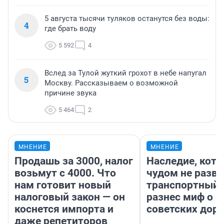
5 августа тысячи туляков останутся без воды:
4
где брать воду
5 592
4
Вслед за Тулой жуткий грохот в небе напугал
5
Москву. Рассказываем о возможной
причине звука
5 464
2
МНЕНИЕ
МНЕНИЕ
Продашь за 3000, налог
Наследие, кото
возьмут с 4000. Что
чудом не разва
нам готовит новый
транспортный 
налоговый закон — он
разнес миф о 
коснется импорта и
советских доро
даже репетиторов