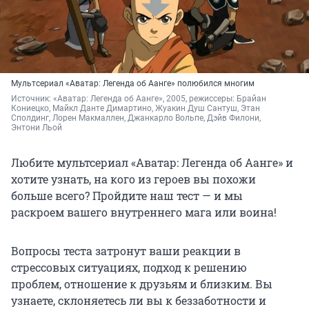
Мультсериал «Аватар: Легенда об Аанге» полюбился многим
Источник: 
«Аватар: Легенда об Аанге», 2005, режиссеры: Брайан 
Кониецко, Майкл Данте Димартино, Жуакин Душ Сантуш, Этан 
Сполдинг, Лорен Макмаллен, Джанкарло Вольпе, Дэйв Филони, 
Энтони Льой
Любите мультсериал «Аватар: Легенда об Аанге» и
хотите узнать, на кого из героев вы похожи
больше всего? Пройдите наш тест — и мы
раскроем вашего внутреннего мага или воина!
Вопросы теста затронут ваши реакции в
стрессовых ситуациях, подход к решению
проблем, отношение к друзьям и близким. Вы
узнаете, склоняетесь ли вы к беззаботности и