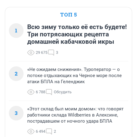
ТОП 5
Всю зиму только её есть будете!
1
Три потрясающих рецепта
домашней кабачковой икры
29 675
3
«Не ожидаем снижения». Туроператор — о
2
потоке отдыхающих на Черное море после
атаки БПЛА на Геленджик
6 788
Обсудить
«Этот склад был моим домом»: что говорят
3
работники склада Wildberries в Алексине,
пострадавшем от ночного удара БПЛА
6 494
2