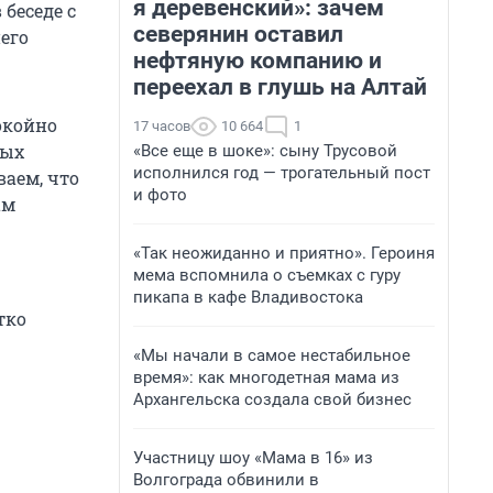
я деревенский»: зачем
беседе с
северянин оставил
его
нефтяную компанию и
переехал в глушь на Алтай
покойно
17 часов
10 664
1
вых
«Все еще в шоке»: сыну Трусовой
исполнился год — трогательный пост
ваем, что
и фото
ам
«Так неожиданно и приятно». Героиня
мема вспомнила о съемках с гуру
пикапа в кафе Владивостока
тко
«Мы начали в самое нестабильное
время»: как многодетная мама из
Архангельска создала свой бизнес
Участницу шоу «Мама в 16» из
Волгограда обвинили в