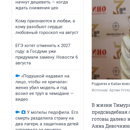
начнут дешеветь — когда
ждать снижения цен
Кому признаются в любви, а
кому разобьют сердце:
любовный гороскоп на август
ЕГЭ хотят отменить к 2027
году: в Госдуме уже
придумали замену. Новости 6
августа
«Подушкой надавил на
лицо, чтобы не кричала»:
Родригез и Кабак вовс
жених убил модель и год
Источник: 
Артем Устю
возил ее труп в чемодане —
видео
В жизни Тимура
предсвадебная 
У могилы педофила. Его
смерть разделила страну на
готовы далеко н
два лагеря, а защитника детей
Анна Девочкин
отправила за решетку