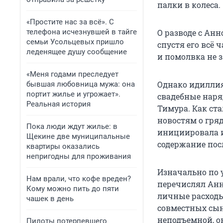
палки в колеса.
«Простите нас за всё». С
телефона исчезнувшей в тайге
О разводе с Анн
семьи Усольцевых пришло
спустя его всё 
леденящее душу сообщение
и помолвка не з
«Меня годами преследует
Однако идиллия
бывшая любовница мужа: она
портит жилье и угрожает».
свадебные наря
Реальная история
Тимура. Как ст
новостям о гря
Пока люди ждут жилье: в
инициировала и
Щекине две муниципальные
содержание посл
квартиры оказались
непригодны для проживания
Изначально по 
Нам врали, что кофе вреден?
перечислял Анн
Кому можно пить до пяти
личные расходы
чашек в день
совместных сын
неподъемной, он
Пилоты потерпевшего