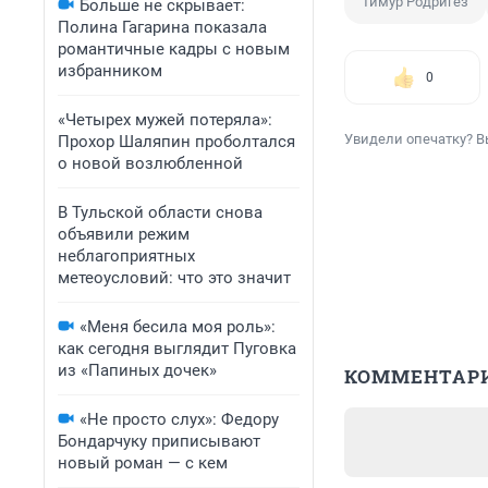
Тимур Родригез
Больше не скрывает:
Полина Гагарина показала
романтичные кадры с новым
избранником
0
«Четырех мужей потеряла»:
Увидели опечатку? В
Прохор Шаляпин проболтался
о новой возлюбленной
В Тульской области снова
объявили режим
неблагоприятных
метеоусловий: что это значит
«Меня бесила моя роль»:
как сегодня выглядит Пуговка
из «Папиных дочек»
КОММЕНТАР
«Не просто слух»: Федору
Бондарчуку приписывают
новый роман — с кем