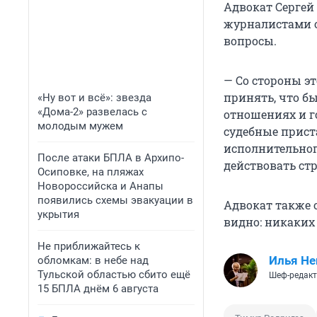
Адвокат Сергей
журналистами 
вопросы.
— Со стороны эт
принять, что б
«Ну вот и всё»: звезда
«Дома-2» развелась с
отношениях и г
молодым мужем
судебные прист
исполнительного
После атаки БПЛА в Архипо-
действовать стр
Осиповке, на пляжах
Новороссийска и Анапы
появились схемы эвакуации в
Адвокат также 
укрытия
видно: никаких 
Не приближайтесь к
Илья Не
обломкам: в небе над
Тульской областью сбито ещё
Шеф-редакт
15 БПЛА днём 6 августа