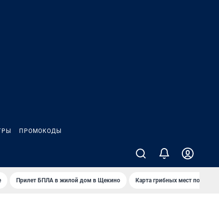
ГРЫ
ПРОМОКОДЫ
е
Прилет БПЛА в жилой дом в Щекино
Карта грибных мест под Туло