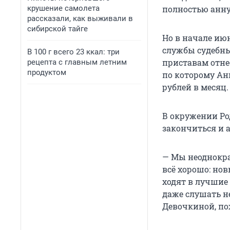
крушение самолета
полностью анн
рассказали, как выживали в
сибирской тайге
Но в начале ию
службы судебны
В 100 г всего 23 ккал: три
приставам отнес
рецепта с главным летним
продуктом
по которому Ан
рублей в месяц.
В окружении Ро
закончиться и а
— Мы неоднократ
всё хорошо: но
ходят в лучшие
даже слушать не
Девочкиной, по