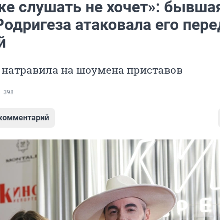
же слушать не хочет»: бывша
одригеза атаковала его пере
й
 натравила на шоумена приставов
398
 комментарий