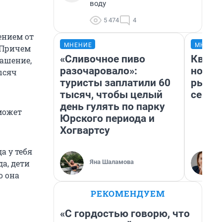
воду
5 474
4
ением от
МНЕНИЕ
МНЕНИ
 Причем
«Сливочное пиво
Кварт
лашение,
разочаровало»:
но де
ысяч
туристы заплатили 60
рынок
тысяч, чтобы целый
сейча
день гулять по парку
может
Юрского периода и
Хогвартсу
а у тебя
Яна Шаламова
а, дети
о она
РЕКОМЕНДУЕМ
«С гордостью говорю, что