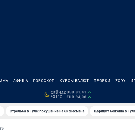
АММА
АФИША
ГОРОСКОП
КУРСЫ ВАЛЮТ
ПРОБКИ
ZODY
И
USD 81,41
СЕЙЧАС
+21°C
EUR 94,06
6
Стрельба в Туле: покушение на бизнесмена
Дефицит бензина в Тул
ТИ