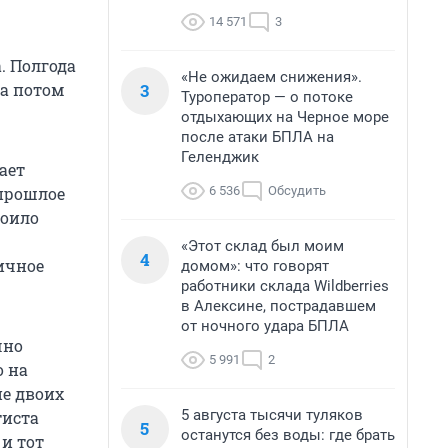
14 571
3
. Полгода
«Не ожидаем снижения».
3
, а потом
Туроператор — о потоке
отдыхающих на Черное море
после атаки БПЛА на
Геленджик
ает
6 536
Обсудить
 прошлое
стоило
«Этот склад был моим
4
ичное
домом»: что говорят
работники склада Wildberries
в Алексине, пострадавшем
от ночного удара БПЛА
чно
5 991
2
 на
ие двоих
5 августа тысячи туляков
тиста
5
останутся без воды: где брать
 и тот