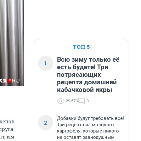
ТОП 5
Всю зиму только её
1
есть будете! Три
потрясающих
рецепта домашней
кабачковой икры
29 573
3
Добавки будут требовать все!
оженов
2
Три рецепта из молодого
пруга
картофеля, которые никого
ть им
не оставят равнодушным