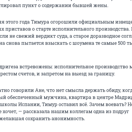
улировал пункт о содержании бывшей жены.
ня этого года Тимура огорошили официальным извещ
х приставов о старте исполнительного производства.
ли не свежий вердикт суда, а старое доразводное сог
на снова пытается взыскать с шоумена те самые 500 т
дригеза встревожены: исполнительное производство 
рестом счетов, и запретом на выезд за границу.
но говорили Ане, что нет смысла держать обиду, когд
вый обеспеченный мужчина, квартира в центре Мадрид
 школы Испании, Тимур оставил всё. Зачем воевать? Н
 хочет, — рассказала нашим коллегам одна из подруг
желавшая сохранить анонимность.