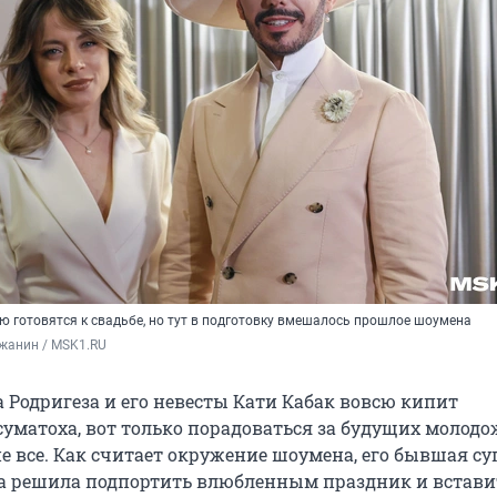
ю готовятся к свадьбе, но тут в подготовку вмешалось прошлое шоумена
жанин / MSK1.RU
 Родригеза и его невесты Кати Кабак вовсю кипит
суматоха, вот только порадоваться за будущих молод
е все. Как считает окружение шоумена, его бывшая су
а решила подпортить влюбленным праздник и встави