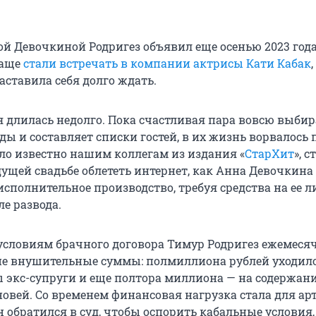
ой Девочкиной Родригез объявил еще осенью 2023 года
чаще
стали встречать в компании актрисы Кати Кабак
аставила себя долго ждать.
 длилась недолго. Пока счастливая пара вовсю выбир
ды и составляет списки гостей, в их жизнь ворвалось
ало известно нашим коллегам из издания «
СтарХит
», 
дущей свадьбе облететь интернет, как Анна Девочкина
сполнительное производство, требуя средства на ее л
е развода.
условиям брачного договора Тимур Родригез ежемеся
е внушительные суммы: полмиллиона рублей уходило
 экс-супруги и еще полтора миллиона — на содержан
овей. Со временем финансовая нагрузка стала для ар
 обратился в суд, чтобы оспорить кабальные условия,