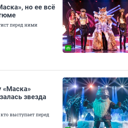
аска», но ее всё
стюме
ртист перед ними
у «Маска»
залась звезда
 кто выступает перед