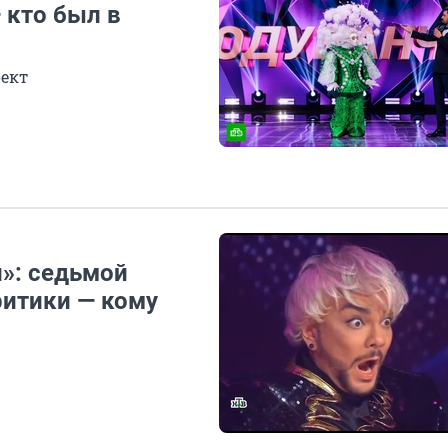
 кто был в
оект
и»: седьмой
ритики — кому