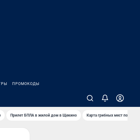
ГРЫ
ПРОМОКОДЫ
е
Прилет БПЛА в жилой дом в Щекино
Карта грибных мест под Туло