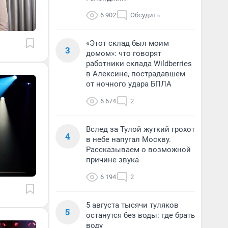
6 902
Обсудить
«Этот склад был моим
3
домом»: что говорят
работники склада Wildberries
в Алексине, пострадавшем
от ночного удара БПЛА
6 674
2
Вслед за Тулой жуткий грохот
4
в небе напугал Москву.
Рассказываем о возможной
причине звука
6 194
2
5 августа тысячи туляков
5
останутся без воды: где брать
воду