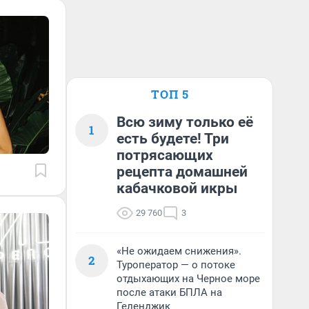
ТОП 5
Всю зиму только её
1
есть будете! Три
потрясающих
рецепта домашней
кабачковой икры
29 760
3
«Не ожидаем снижения».
2
Туроператор — о потоке
отдыхающих на Черное море
после атаки БПЛА на
Геленджик