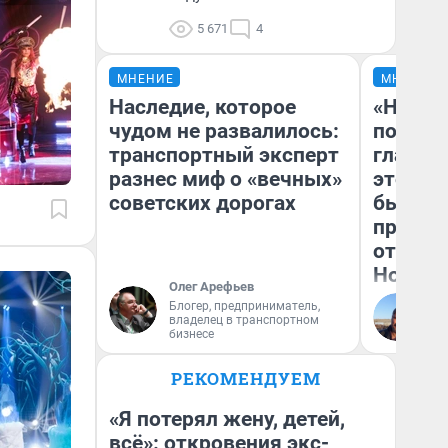
5 671
4
МНЕНИЕ
МНЕНИЕ
Наследие, которое
«Никог
чудом не развалилось:
победи
транспортный эксперт
главны
разнес миф о «вечных»
этого г
советских дорогах
бьет р
прокат
отзыв 
Нолана
Олег Арефьев
Блогер, предприниматель,
Ст
владелец в транспортном
Эк
бизнесе
РЕКОМЕНДУЕМ
«Я потерял жену, детей,
всё»: откровения экс-