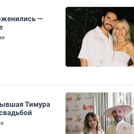
поженились —
е
ми
 бывшая Тимура
 свадьбой
ов