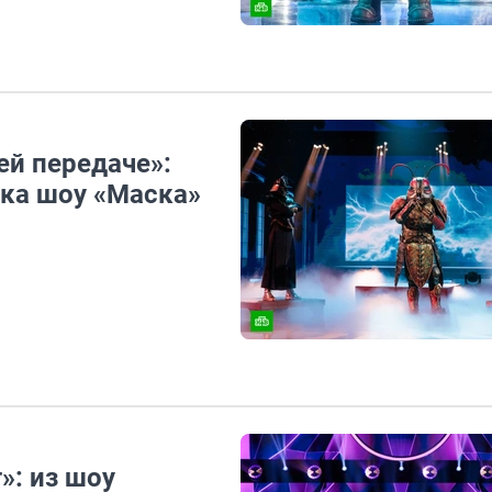
ей передаче»:
ска шоу «Маска»
»: из шоу