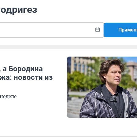
Родригез
Примен
 а Бородина
жа: новости из
 неделе