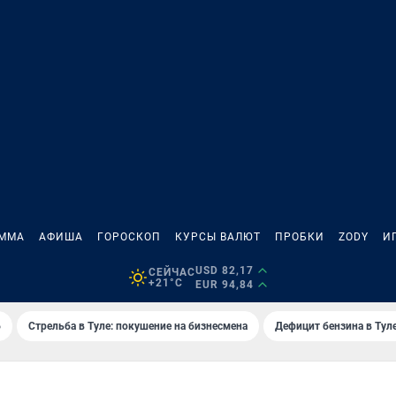
АММА
АФИША
ГОРОСКОП
КУРСЫ ВАЛЮТ
ПРОБКИ
ZODY
И
USD 82,17
СЕЙЧАС
+21°C
EUR 94,84
6
Стрельба в Туле: покушение на бизнесмена
Дефицит бензина в Тул