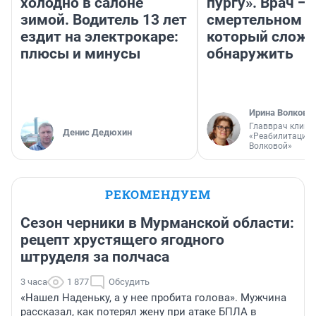
холодно в салоне
пургу». Врач — 
зимой. Водитель 13 лет
смертельном д
ездит на электрокаре:
который слож
плюсы и минусы
обнаружить
Ирина Волкова
Главврач клини
Денис Дедюхин
«Реабилитация 
Волковой»
РЕКОМЕНДУЕМ
Сезон черники в Мурманской области:
рецепт хрустящего ягодного
штруделя за полчаса
3 часа
1 877
Обсудить
«Нашел Наденьку, а у нее пробита голова». Мужчина
рассказал, как потерял жену при атаке БПЛА в