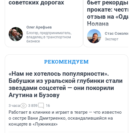
советских дорогах
бьет рекорды 
прокате: честн
отзыв на «Оди
Нолана
Олег Арефьев
Блогер, предприниматель,
Стас Соколов
владелец в транспортном
Эксперт
бизнесе
РЕКОМЕНДУЕМ
«Нам не хотелось популярности».
Бабушки из уральской глубинки стали
звездами соцсетей — они покорили
Агутина и Бузову
3 часа
3 859
16
Работает в клинике и играет в театре — что известно
о сестре Вани Дмитриенко, оскандалившейся на
концерте в «Лужниках»