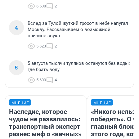
6 508
2
Вслед за Тулой жуткий грохот в небе напугал
4
Москву. Рассказываем о возможной
причине звука
5 623
2
5 августа тысячи туляков останутся без воды:
5
где брать воду
5 600
4
МНЕНИЕ
МНЕНИЕ
Наследие, которое
«Никого нельз
чудом не развалилось:
победить». О ч
транспортный эксперт
главный блокб
разнес миф о «вечных»
этого года, ко