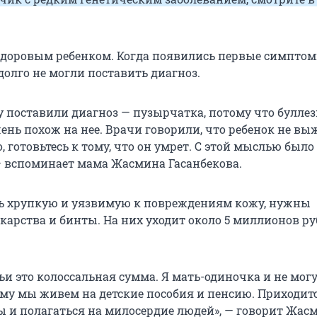
здоровым ребенком. Когда появились первые симпто
долго не могли поставить диагноз.
у поставили диагноз — пузырчатка, потому что булле
ень похож на нее. Врачи говорили, что ребенок не вы
го, готовьтесь к тому, что он умрет. С этой мыслью было
— вспоминает мама Жасмина Гасанбекова.
ь хрупкую и уязвимую к повреждениям кожу, нужны
карства и бинты. На них уходит около
5 миллионов
ру
ьи это колоссальная сумма. Я мать-одиночка и не мог
тому мы живем на детские пособия и пенсию. Приходит
ы и полагаться на милосердие людей», — говорит Жас