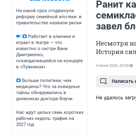
Ранит к
На какой срок отодвинули
семикла
реформу семейной ипотеки: в
правительстве назвали риски
завел б
Работает в клинике и
Несмотря на
играет в театре — что
известно о сестре Вани
История сил
Дмитриенко,
оскандалившейся на концерте
4 июня 2026, 20:00
в «Лужниках»
Больше политики, чем
Написать
медицины? Что за ковидные
тайны обнаружились в
Не удалось загр
дневниках доктора Фаучи
Нас ждут целых семь коротких
рабочих недель: график на
2027 год