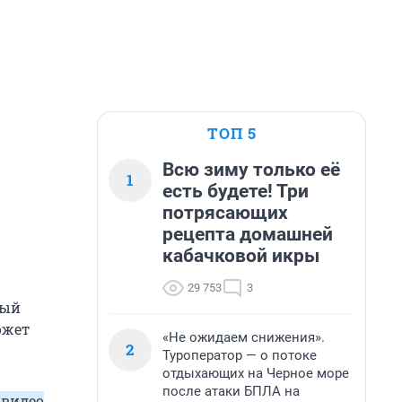
ТОП 5
Всю зиму только её
1
есть будете! Три
потрясающих
рецепта домашней
кабачковой икры
29 753
3
ный
ожет
«Не ожидаем снижения».
2
Туроператор — о потоке
отдыхающих на Черное море
после атаки БПЛА на
 видео