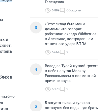
Геленджик
6 899
Обсудить
мы
«Этот склад был моим
3
домом»: что говорят
работники склада Wildberries
в Алексине, пострадавшем
зный
от ночного удара БПЛА
живет,
 очень
6 664
2
Вслед за Тулой жуткий грохот
4
в небе напугал Москву.
Рассказываем о возможной
блей в
причине звука
6 178
2
у выйти
ся
5 августа тысячи туляков
5
останутся без воды: где брать
мина.