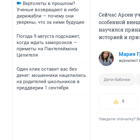
Вертолеты в прошлом?
Ученые возвращают в небо
Сейчас Арсен уч
дирижабли — почему они
особенной внеш
уверены, что за ними будущее
научился прини
Погода 9 августа подскажет,
историей и приз
когда ждать заморозков —
приметы на Пантелеймона
Мария 
Целителя
журналист 
Один клик оставит вас без
денег: мошенники нацелились
Дети-бабочки
на родителей школьников в
преддверии 1 сентября
0
Увидели опечатку? В