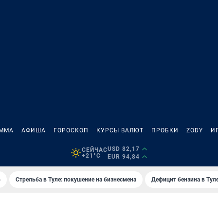
АММА
АФИША
ГОРОСКОП
КУРСЫ ВАЛЮТ
ПРОБКИ
ZODY
И
USD 82,17
СЕЙЧАС
+21°C
EUR 94,84
6
Стрельба в Туле: покушение на бизнесмена
Дефицит бензина в Тул