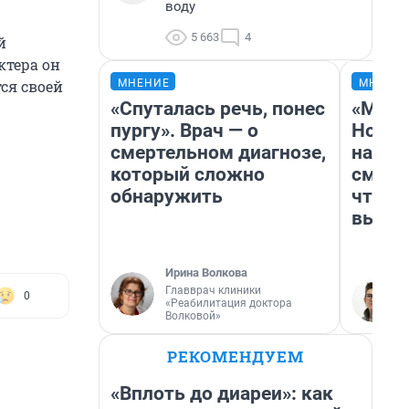
воду
5 663
4
й
ктера он
МНЕНИЕ
МНЕНИ
ся своей
«Спуталась речь, понес
«Мы в
пургу». Врач — о
Нолан
смертельном диагнозе,
настр
который сложно
смотр
обнаружить
чтобы
выгля
Ирина Волкова
Главврач клиники
0
«Реабилитация доктора
Волковой»
РЕКОМЕНДУЕМ
«Вплоть до диареи»: как