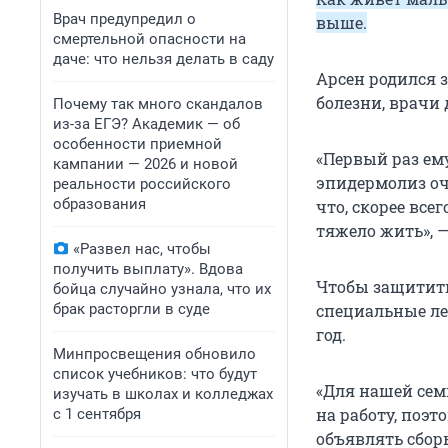
Врач предупредил о
выше.
смертельной опасности на
даче: что нельзя делать в саду
Арсен родился 
болезни, врачи 
Почему так много скандалов
из-за ЕГЭ? Академик — об
особенности приемной
«Первый раз ем
кампании — 2026 и новой
эпидермолиз оч
реальности российского
образования
что, скорее все
тяжело жить», 
«Развел нас, чтобы
получить выплату». Вдова
Чтобы защитит
бойца случайно узнала, что их
брак расторгли в суде
специальные ле
год.
Минпросвещения обновило
список учебников: что будут
«Для нашей сем
изучать в школах и колледжах
на работу, поэ
с 1 сентября
объявлять сбор