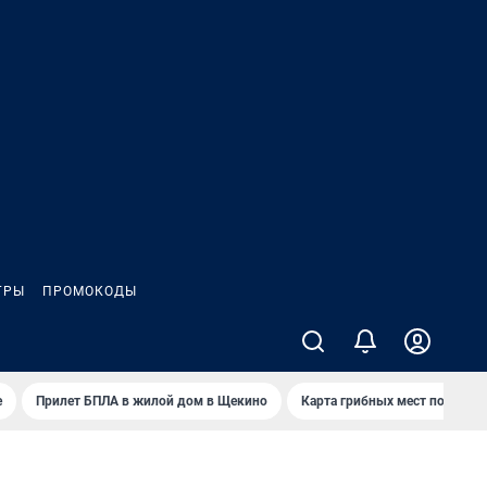
ГРЫ
ПРОМОКОДЫ
е
Прилет БПЛА в жилой дом в Щекино
Карта грибных мест под Туло