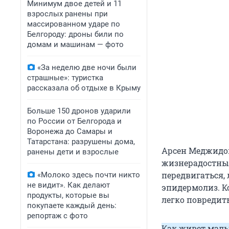
Минимум двое детей и 11
взрослых ранены при
массированном ударе по
Белгороду: дроны били по
домам и машинам — фото
«За неделю две ночи были
страшные»: туристка
рассказала об отдыхе в Крыму
Больше 150 дронов ударили
по России от Белгорода и
Воронежа до Самары и
Татарстана: разрушены дома,
Арсен Меджидов
ранены дети и взрослые
жизнерадостный
передвигаться, 
«Молоко здесь почти никто
не видит». Как делают
эпидермолиз. К
продукты, которые вы
легко повредит
покупаете каждый день:
репортаж с фото
Как живет маль