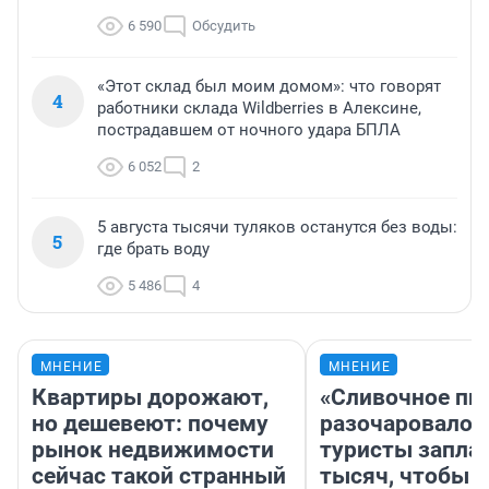
6 590
Обсудить
«Этот склад был моим домом»: что говорят
4
работники склада Wildberries в Алексине,
пострадавшем от ночного удара БПЛА
6 052
2
5 августа тысячи туляков останутся без воды:
5
где брать воду
5 486
4
МНЕНИЕ
МНЕНИЕ
Квартиры дорожают,
«Сливочное пи
но дешевеют: почему
разочаровало»
рынок недвижимости
туристы запла
сейчас такой странный
тысяч, чтобы 