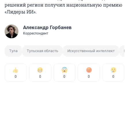
решений регион получил национальную премию
«Лидеры ИИ».
Александр Горбанев
Корреспондент
Тула
Тульская область
Искусственный интеллект
Ка
0
0
0
0
0